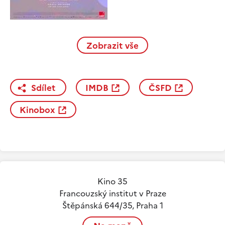
Zobrazit vše
Sdílet
IMDB
ČSFD
Kinobox
Kino 35
Francouzský institut v Praze
Štěpánská 644/35, Praha 1