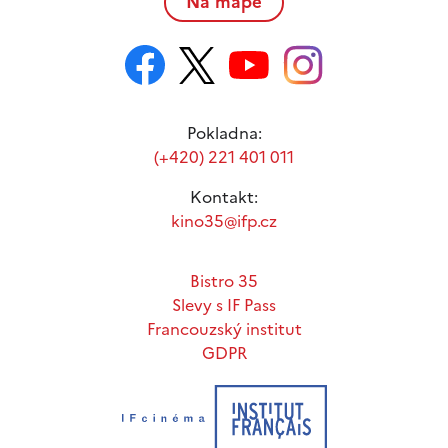
Na mapě
Pokladna:
(+420) 221 401 011
Kontakt:
kino35@ifp.cz
Bistro 35
Slevy s IF Pass
Francouzský institut
GDPR