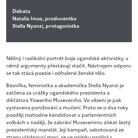
Debata
Natalia Imaz, producentka
Stella Nyanzi, protagonistka
Něžný i radikální portrét boje ugandské aktivistky, v
němž argumenty přestávají stačit. Nástrojem odporu
se tak stává poezie i odhalené ženské tělo.
Básnířka, feministka a akademička Stella Nyanzi je
zatčena za urážky ugandského prezidenta a
diktátora Yoweriho Museveniho. Ve vězení je pak
vystavena ponižování a mučení. Proto se o dva roky
později rozhodne kandidovat v parlamentních
volbách v naději, že zabrání Musevenimu získat šestý
prezidentský mandát. Její kampaň, sabotovaná ze
strany vládnoucí moci, se ve snímku prolíná s