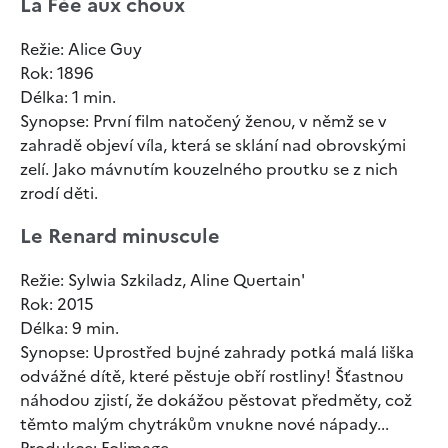
La Fée aux choux
Režie: Alice Guy
Rok: 1896
Délka: 1 min.
Synopse: První film natočený ženou, v němž se v
zahradě objeví víla, která se sklání nad obrovskými
zelí. Jako mávnutím kouzelného proutku se z nich
zrodí děti.
Le Renard minuscule
Režie: Sylwia Szkiladz, Aline Quertain'
Rok: 2015
Délka: 9 min.
Synopse: Uprostřed bujné zahrady potká malá liška
odvážné dítě, které pěstuje obří rostliny! Šťastnou
náhodou zjistí, že dokážou pěstovat předměty, což
těmto malým chytrákům vnukne nové nápady...
Produkce: Folimage