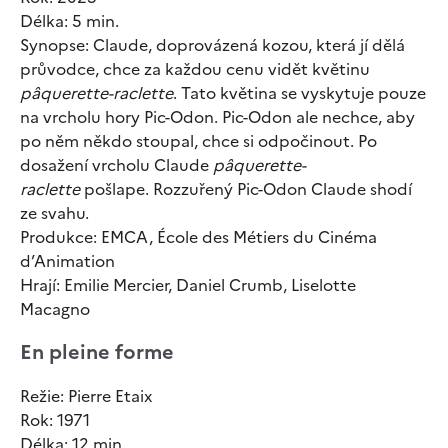
Délka: 5 min.
Synopse: Claude, doprovázená kozou, která jí dělá
průvodce, chce za každou cenu vidět květinu
pâquerette-raclette
. Tato květina se vyskytuje pouze
na vrcholu hory Pic-Odon. Pic-Odon ale nechce, aby
po něm někdo stoupal, chce si odpočinout. Po
dosažení vrcholu Claude
pâquerette-
raclette
pošlape. Rozzuřený Pic-Odon Claude shodí
ze svahu.
Produkce: EMCA, École des Métiers du Cinéma
d’Animation
Hrají: Emilie Mercier, Daniel Crumb, Liselotte
Macagno
En pleine forme
Režie: Pierre Etaix
Rok: 1971
Délka: 12 min.