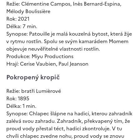
Režie: Clémentine Campos, Inès Bernard-Espina,
Mélody Boulissière
Rok: 2021
Délka: 7 min.
Synopse: Patouille je malá kouzelná bytost, která žije
v rytmu rostlin. Spolu se svým kamarádem Momem
objevuje neuvěřitelné vlastnosti rostlin.
Produkce: Miyu Productions
Hrají: Cerise Vaubien, Paul Jeanson
Pokropený kropič
Režie: bratři Lumièrové
Rok: 1895
Délka: 1 min.
Synopse: Chlapec šlápne na hadici, kterou zahradník
zalévá svou zahradu. Zahradník, překvapený tím, že
proud vody přestal téct, hadici zkontroluje. V tu
chvíli chlapec zvedne nohu, proud vody se znovu