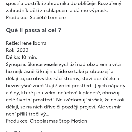
spustí a postříká zahradníka do obličeje. Rozzuřený
zahradník běží za chlapcem a dá mu výprask.
Produkce: Société Lumière
Què li passa al cel ?
Režie: Irene Iborra
Rok: 2022
Délka: 10 min.
Synopse: Slunce vesele vychází nad obzorem a vítá
ho nejkrásnější krajina. Lidé se také probouzejí a
dělají to, co obvykle: kácí stromy, staví bez účelu a
bezostyšně znečišťují životní prostředí. Jejich nápady
a činy, které jsou velmi neúctivé k planetě, ohrožují
celé životní prostředí. Neuvědomují si však, že cokoli
dělají, se na nich dříve či později projeví. Ale vesmír
není příliš trpělivý...
Produkce: Citoplasmas Stop Motion