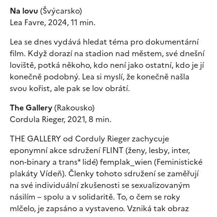
Na lovu
(Švýcarsko)
Lea Favre, 2024, 11 min.
Lea se dnes vydává hledat téma pro dokumentární
film. Když dorazí na stadion nad městem, své dnešní
loviště, potká někoho, kdo není jako ostatní, kdo je jí
konečně podobný. Lea si myslí, že konečně našla
svou kořist, ale pak se lov obrátí.
The Gallery
(Rakousko)
Cordula Rieger, 2021, 8 min.
THE GALLERY od Corduly Rieger zachycuje
eponymní akce sdružení FLINT (ženy, lesby, inter,
non-binary a trans* lidé) femplak_wien (Feministické
plakáty Vídeň). Členky tohoto sdružení se zaměřují
na své individuální zkušenosti se sexualizovaným
násilím – spolu a v solidaritě. To, o čem se roky
mlčelo, je zapsáno a vystaveno. Vzniká tak obraz