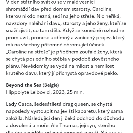
V den státního svátku se v malé vesnici
shromáždí dav před domem starosty. Caroline,
kterou nikdo nezná, sedí na jeho střeše. Nic neříká,
navzdory naléhání davu, starosty a jeho ženy, kteří se
snaží zjistit, co tam dělá. Když se konečně rozhodne
promluvit, pronese upřímný a zanícený projev, který
má na všechny přítomné ohromující účinek.
„Caroline na střeše“ je příběhem zoufalé ženy, která
se chytá posledního stébla v podobě zlověstného
plánu. Nevědomky se vydá na milost a nemilost
krutého davu, který jí přichystá opravdové peklo.
Beyond the Sea
(Belgie)
Hippolyte Leibovici, 2023, 25 min.
Lady Casca, šedesátiletá drag queen, se chystá
naposledy vystoupit na jevišti kabaretu, který sama
založila. Následující den ji čeká odchod do důchodu
a dovolená u moře. Ale Thomas, její syn, kterého
dlouho neviděla, oslavný moment naruší. Má pro ni