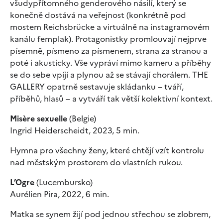
všudypřítomného genderového násilí, který se
konečně dostává na veřejnost (konkrétně pod
mostem Reichsbrücke a virtuálně na instagramovém
kanálu femplak). Protagonistky promlouvají nejprve
písemně, písmeno za písmenem, strana za stranou a
poté i akusticky. Vše vypráví mimo kameru a příběhy
se do sebe vpíjí a plynou až se stávají chorálem. THE
GALLERY opatrně sestavuje skládanku – tváří,
příběhů, hlasů – a vytváří tak větší kolektivní kontext.
Misère sexuelle
(Belgie)
Ingrid Heiderscheidt, 2023, 5 min.
Hymna pro všechny ženy, které chtějí vzít kontrolu
nad městským prostorem do vlastních rukou.
L’Ogre
(Lucembursko)
Aurélien Pira, 2022, 6 min.
Matka se synem žijí pod jednou střechou se zlobrem,