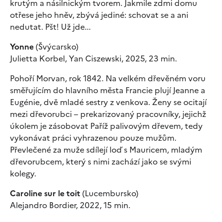
krutým a násilnickým tvorem. Jakmile zdmi domu
otřese jeho hněv, zbývá jediné: schovat se a ani
nedutat. Pšt! Už jde...
Yonne
(Švýcarsko)
Julietta Korbel, Yan Ciszewski, 2025, 23 min.
Pohoří Morvan, rok 1842. Na velkém dřevěném voru
směřujícím do hlavního města Francie plují Jeanne a
Eugénie, dvě mladé sestry z venkova. Ženy se ocitají
mezi dřevorubci – prekarizovaný pracovníky, jejichž
úkolem je zásobovat Paříž palivovým dřevem, tedy
vykonávat práci vyhrazenou pouze mužům.
Převlečené za muže sdílejí loď s Mauricem, mladým
dřevorubcem, který s nimi zachází jako se svými
kolegy.
Caroline sur le toit
(Lucembursko)
Alejandro Bordier, 2022, 15 min.