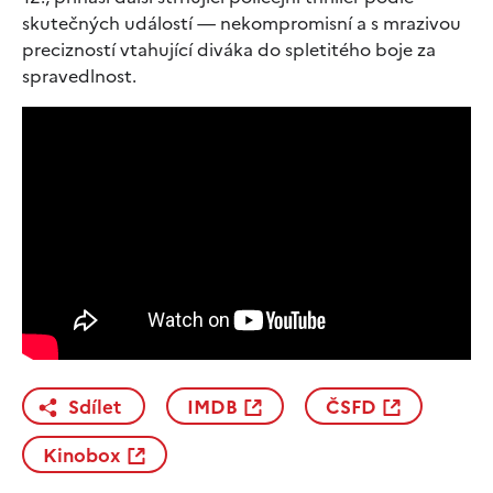
skutečných událostí — nekompromisní a s mrazivou
precizností vtahující diváka do spletitého boje za
spravedlnost.
Sdílet
IMDB
ČSFD
Kinobox