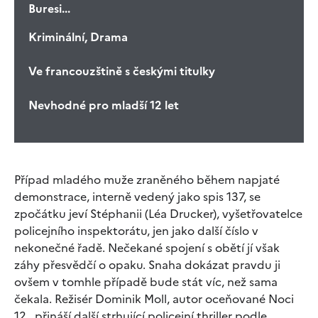
Buresi...
Kriminální, Drama
Ve francouzštině s českými titulky
Nevhodné pro mladší 12 let
Případ mladého muže zraněného během napjaté
demonstrace, interně vedený jako spis 137, se
zpočátku jeví Stéphanii (Léa Drucker), vyšetřovatelce
policejního inspektorátu, jen jako další číslo v
nekonečné řadě. Nečekané spojení s obětí jí však
záhy přesvědčí o opaku. Snaha dokázat pravdu ji
ovšem v tomhle případě bude stát víc, než sama
čekala. Režisér Dominik Moll, autor oceňované Noci
12., přináší další strhující policejní thriller podle