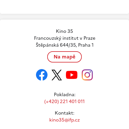
Kino 35
Francouzský institut v Praze
Štěpánská 644/35, Praha 1
Na mapě
Pokladna:
(+420) 221 401 011
Kontakt:
kino35@ifp.cz