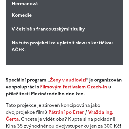
Hermanová
Komedie
V češtině s francouzskými titulky
Na tuto projekci lze uplatnit slevu s kartičkou
AČFK.
Speciální program „
Ženy v audiovizi
“ je organizován
ve spolupráci s
Filmovým festivalem Czech-In
u
příležitosti Mezinárodního dne žen.
Tato projekce je zároveň koncipována jako
dvojprojekce filmů
Pátrání po Ester
/
Vražda ing.
Čerta
. Chcete je vidět oba? Kupte si na pokladně
Kina 35 zvýhodněnou dvojvstupenku jen za 300 Kč!