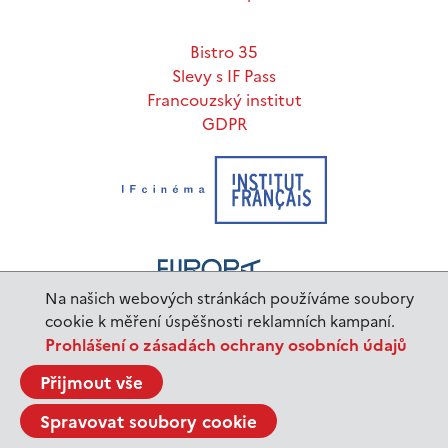
Bistro 35
Slevy s IF Pass
Francouzský institut
GDPR
Na našich webových stránkách používáme soubory
cookie k měření úspěšnosti reklamních kampaní.
Prohlášení o zásadách ochrany osobních údajů
www.ifp.cz
© 2023 Institut français de Prague |
Přijmout vše
BurnIT
Tajpej Design
code:
design:
Spravovat soubory cookie