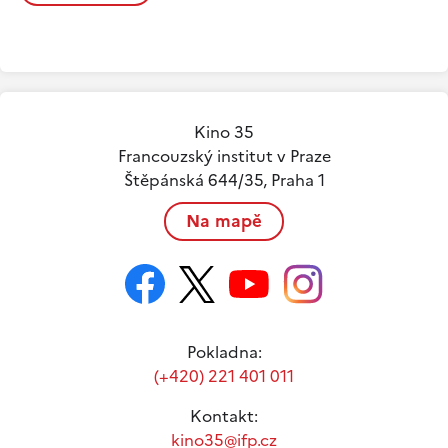
Kino 35
Francouzský institut v Praze
Štěpánská 644/35, Praha 1
Na mapě
Pokladna:
(+420) 221 401 011
Kontakt:
kino35@ifp.cz