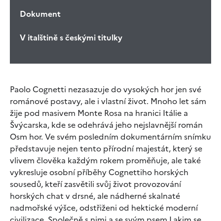
Dokument
V italštině s českými titulky
Paolo Cognetti nezasazuje do vysokých hor jen své
románové postavy, ale i vlastní život. Mnoho let sám
žije pod masivem Monte Rosa na hranici Itálie a
Švýcarska, kde se odehrává jeho nejslavnější román
Osm hor. Ve svém posledním dokumentárním snímku
představuje nejen tento přírodní majestát, který se
vlivem člověka každým rokem proměňuje, ale také
vykresluje osobní příběhy Cognettiho horských
sousedů, kteří zasvětili svůj život provozování
horských chat v drsné, ale nádherné skalnaté
nadmořské výšce, odstřiženi od hektické moderní
civilizace. Společně s nimi a se svým psem Lakim se