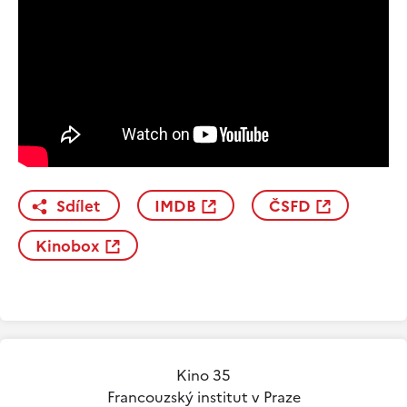
Sdílet
IMDB
ČSFD
Kinobox
Kino 35
Francouzský institut v Praze