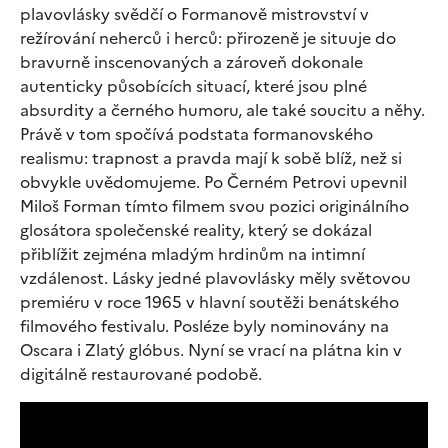
plavovlásky svědčí o Formanově mistrovství v
režírování neherců i herců: přirozeně je situuje do
bravurně inscenovaných a zároveň dokonale
autenticky působících situací, které jsou plné
absurdity a černého humoru, ale také soucitu a něhy.
Právě v tom spočívá podstata formanovského
realismu: trapnost a pravda mají k sobě blíž, než si
obvykle uvědomujeme. Po Černém Petrovi upevnil
Miloš Forman tímto filmem svou pozici originálního
glosátora společenské reality, který se dokázal
přiblížit zejména mladým hrdinům na intimní
vzdálenost. Lásky jedné plavovlásky měly světovou
premiéru v roce 1965 v hlavní soutěži benátského
filmového festivalu. Posléze byly nominovány na
Oscara i Zlatý glóbus. Nyní se vrací na plátna kin v
digitálně restaurované podobě.