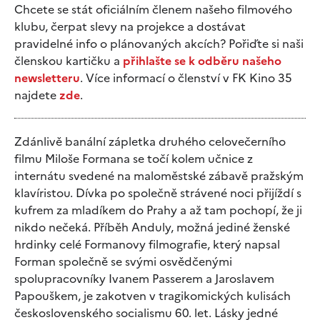
Chcete se stát oficiálním členem našeho filmového
klubu, čerpat slevy na projekce a dostávat
pravidelné info o plánovaných akcích? Pořiďte si naši
členskou kartičku a
přihlašte se k odběru našeho
newsletteru
. Více informací o členství v FK Kino 35
najdete
zde
.
Zdánlivě banální zápletka druhého celovečerního
filmu Miloše Formana se točí kolem učnice z
internátu svedené na maloměstské zábavě pražským
klavíristou. Dívka po společně strávené noci přijíždí s
kufrem za mladíkem do Prahy a až tam pochopí, že ji
nikdo nečeká. Příběh Anduly, možná jediné ženské
hrdinky celé Formanovy filmografie, který napsal
Forman společně se svými osvědčenými
spolupracovníky Ivanem Passerem a Jaroslavem
Papouškem, je zakotven v tragikomických kulisách
československého socialismu 60. let. Lásky jedné