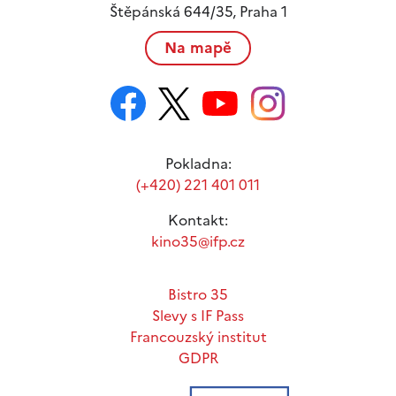
Štěpánská 644/35, Praha 1
Na mapě
Pokladna:
(+420) 221 401 011
Kontakt:
kino35@ifp.cz
Bistro 35
Slevy s IF Pass
Francouzský institut
GDPR