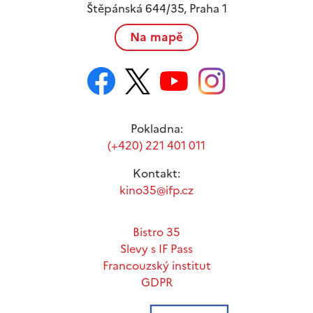
Štěpánská 644/35, Praha 1
Na mapě
Pokladna:
(+420) 221 401 011
Kontakt:
kino35@ifp.cz
Bistro 35
Slevy s IF Pass
Francouzský institut
GDPR