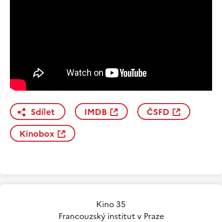
Sdílet
IMDB
ČSFD
Kinobox
Kino 35
Francouzský institut v Praze