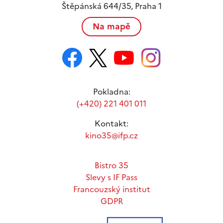
Štěpánská 644/35, Praha 1
Na mapě
Pokladna:
(+420) 221 401 011
Kontakt:
kino35@ifp.cz
Bistro 35
Slevy s IF Pass
Francouzský institut
GDPR