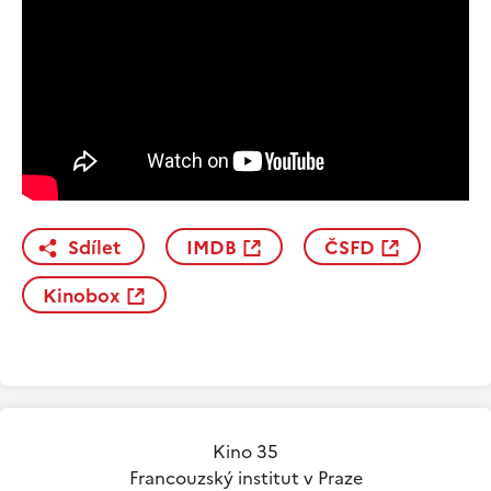
Sdílet
IMDB
ČSFD
Kinobox
Kino 35
Francouzský institut v Praze