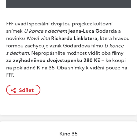
FFF uvádí speciální dvojitou projekci: kultovní
snímek
U konce s dechem
Jeana-Luca Godarda
a
novinku
Nová vlna
Richarda Linklatera
, která hravou
formou zachycuje vznik Godardova filmu
U konce
s dechem.
Nepropásněte možnost vidět oba filmy
za zvýhodněnou dvojvstupenku 280 Kč
– ke koupi
na pokladně Kina 35. Oba snímky k vidění pouze na
FFF.
Sdílet
Kino 35