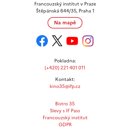
Francouzský institut v Praze
Štěpánská 644/35, Praha 1
Na mapě
Pokladna:
(+420) 221 401 011
Kontakt:
kino35@ifp.cz
Bistro 35
Slevy s IF Pass
Francouzský institut
GDPR