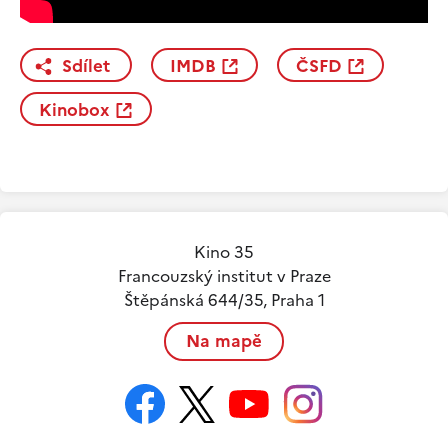
Sdílet
IMDB
ČSFD
Kinobox
Kino 35
Francouzský institut v Praze
Štěpánská 644/35, Praha 1
Na mapě