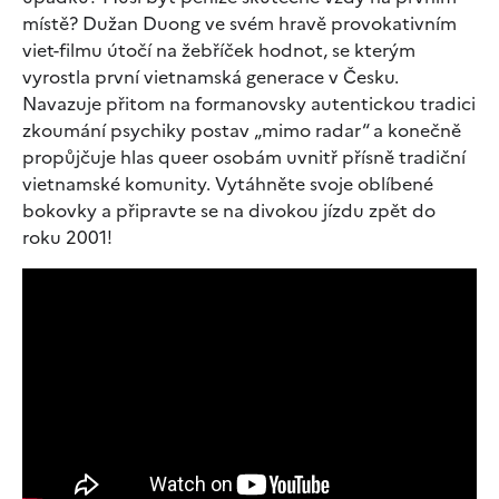
místě? Dužan Duong ve svém hravě provokativním
viet-filmu útočí na žebříček hodnot, se kterým
vyrostla první vietnamská generace v Česku.
Navazuje přitom na formanovsky autentickou tradici
zkoumání psychiky postav „mimo radar“ a konečně
propůjčuje hlas queer osobám uvnitř přísně tradiční
vietnamské komunity. Vytáhněte svoje oblíbené
bokovky a připravte se na divokou jízdu zpět do
roku 2001!