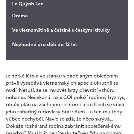
Le Quỳnh Lan
Drama
Ve vietnamštině a češtině s českými titulky
Nevhodné pro děti do 12 let
Je horké léto a ve stánku s padělaným oblečením
právě vysedává vietnamský chlapec a ukrutně se
nudí. Netuší, že se mu svět brzy převrátí vzhůru
nohama. Nečekaná razie ČOI položí rodinný byznys,
otcův plán na záchranu se hroutí a do Čech se vrací
jeho záhadný rudovlasý bratr Kien – a ten mu tedy
vůbec nechyběl. Navíc se zdá, že něco skrývá…
Dokáže rozháraná rodina zabránit společenskému
úpadku? Musí být peníze skutečně vždy na prvním