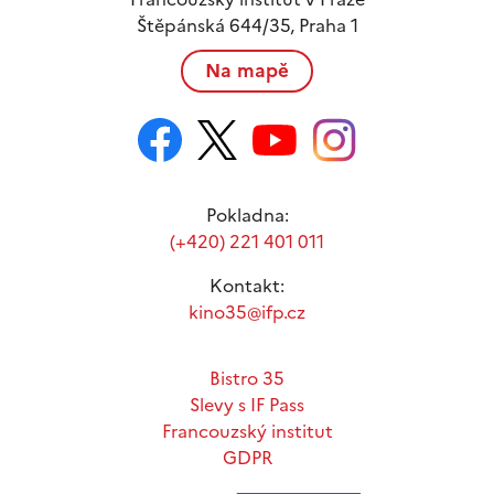
Štěpánská 644/35, Praha 1
Na mapě
Pokladna:
(+420) 221 401 011
Kontakt:
kino35@ifp.cz
Bistro 35
Slevy s IF Pass
Francouzský institut
GDPR