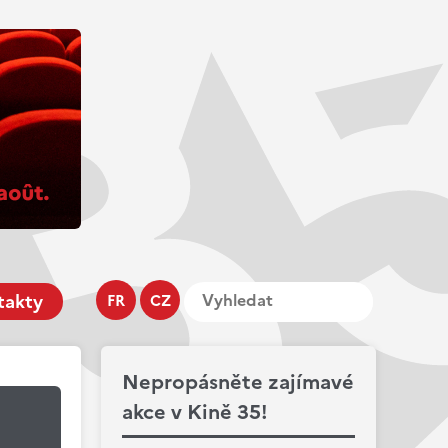
takty
FR
CZ
Nepropásněte zajímavé
akce v Kině 35!