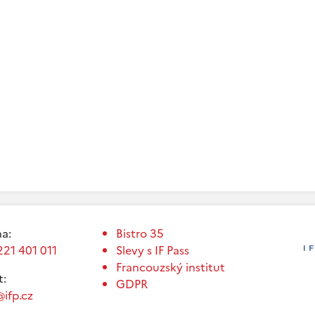
a:
Bistro 35
221 401 011
Slevy s IF Pass
Francouzský institut
t:
GDPR
ifp.cz