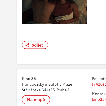
Sdílet
Kino 35
Pokladn
Francouzský institut v Praze
(+420) 
Štěpánská 644/35, Praha 1
Kontak
Na mapě
kino35@