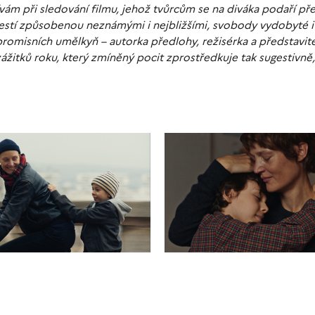
ívám při sledování filmu, jehož tvůrcům se na diváka podaří př
estí způsobenou neznámými i nejbližšími, svobody vydobyté i
mpromisních umělkyň – autorka předlohy, režisérka a představit
 zážitků roku, který zmíněný pocit zprostředkuje tak sugestivně,