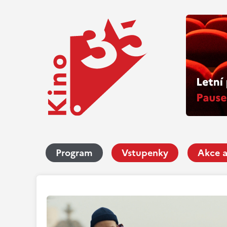
Program
Vstupenky
Akce a