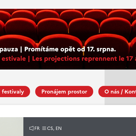
 festivaly
Pronájem prostor
O nás / Kon
FR
CS, EN