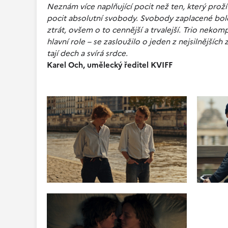
Neznám více naplňující pocit než ten, který prož
pocit absolutní svobody. Svobody zaplacené bol
ztrát, ovšem o to cennější a trvalejší. Trio neko
hlavní role – se zasloužilo o jeden z nejsilnějších
tají dech a svírá srdce.
Karel Och, umělecký ředitel KVIFF