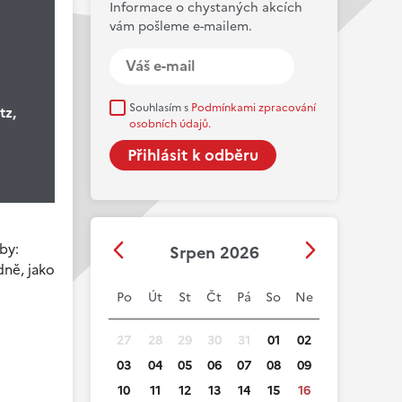
Informace o chystaných akcích
vám pošleme e-mailem.
Souhlasím s
Podmínkami zpracování
tz,
osobních údajů.
by:
Srpen 2026
dně, jako
Po
Út
St
Čt
Pá
So
Ne
27
28
29
30
31
01
02
03
04
05
06
07
08
09
10
11
12
13
14
15
16