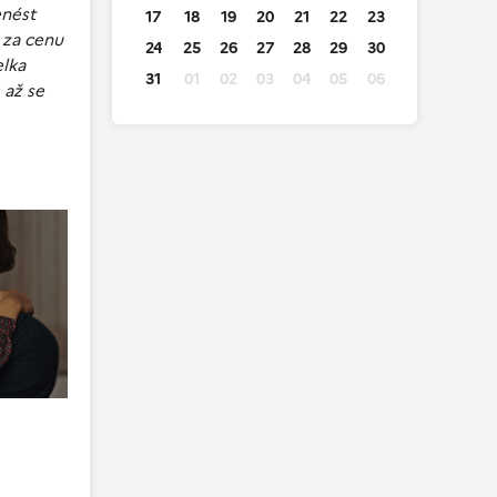
enést
17
18
19
20
21
22
23
 za cenu
24
25
26
27
28
29
30
elka
31
01
02
03
04
05
06
 až se