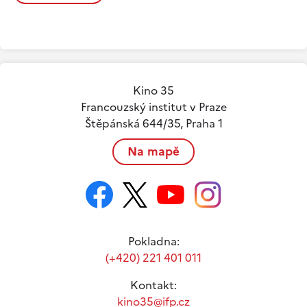
Kino 35
Francouzský institut v Praze
Štěpánská 644/35, Praha 1
Na mapě
Pokladna:
(+420) 221 401 011
Kontakt:
kino35@ifp.cz