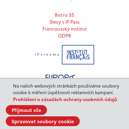
Bistro 35
Slevy s IF Pass
Francouzský institut
GDPR
Na našich webových stránkách používáme soubory
cookie k měření úspěšnosti reklamních kampaní.
Prohlášení o zásadách ochrany osobních údajů
www.ifp.cz
© 2023 Institut français de Prague |
Přijmout vše
BurnIT
Tajpej Design
code:
design:
Spravovat soubory cookie