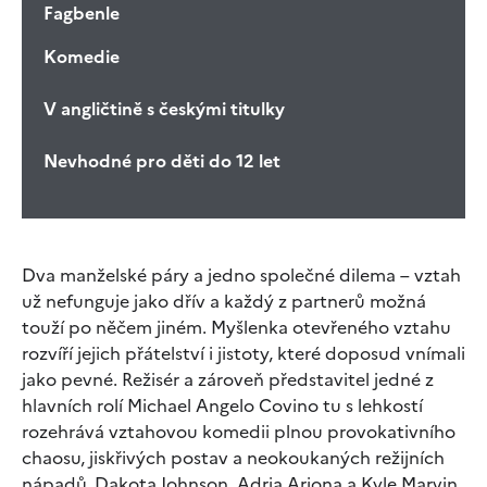
Fagbenle
Komedie
V angličtině s českými titulky
Nevhodné pro děti do 12 let
Dva manželské páry a jedno společné dilema – vztah
už nefunguje jako dřív a každý z partnerů možná
touží po něčem jiném. Myšlenka otevřeného vztahu
rozvíří jejich přátelství i jistoty, které doposud vnímali
jako pevné. Režisér a zároveň představitel jedné z
hlavních rolí Michael Angelo Covino tu s lehkostí
rozehrává vztahovou komedii plnou provokativního
chaosu, jiskřivých postav a neokoukaných režijních
nápadů. Dakota Johnson, Adria Arjona a Kyle Marvin