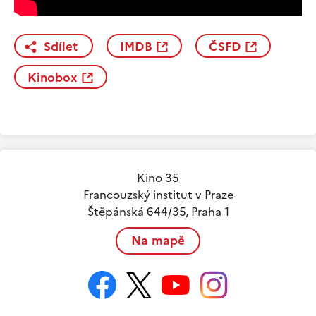
Sdílet
IMDB
ČSFD
Kinobox
Kino 35
Francouzský institut v Praze
Štěpánská 644/35, Praha 1
Na mapě