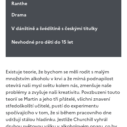
Ranthe
Drama
V dánštině a švédštině s českými titulky
Nevhodné pro děti do 15 let
Existuje teorie, že bychom se měli rodit s malým
množstvím alkoholu v krvi a že mírná podnapilost
otevírá naši mysl světu kolem nás, zmenšuje naše
problémy a zvyšuje naši kreativitu. Povzbuzeni touto
teorií se Martin a jeho tři přátelé, všichni znavení
středoškolští učitelé, pustí do experimentu
spočívajícího v tom, že si během pracovního dne
udržují stálou hladinku. Jestliže Churchill vyhrál
druhou světovou válku v alkoholovém oparu, co by