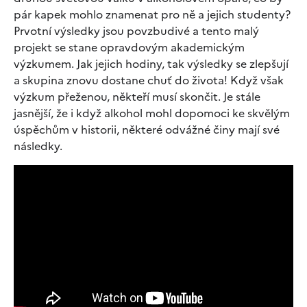
pár kapek mohlo znamenat pro ně a jejich studenty?
Prvotní výsledky jsou povzbudivé a tento malý
projekt se stane opravdovým akademickým
výzkumem. Jak jejich hodiny, tak výsledky se zlepšují
a skupina znovu dostane chuť do života! Když však
výzkum přeženou, někteří musí skončit. Je stále
jasnější, že i když alkohol mohl dopomoci ke skvělým
úspěchům v historii, některé odvážné činy mají své
následky.