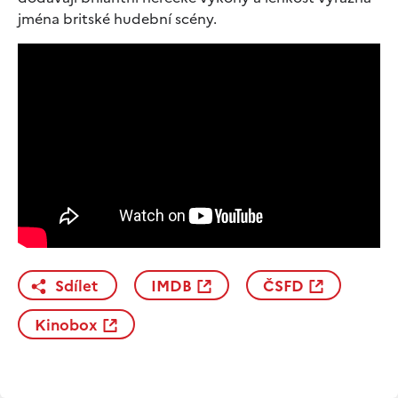
jména britské hudební scény.
Sdílet
IMDB
ČSFD
Kinobox