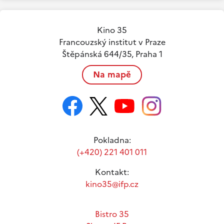
Kino 35
Francouzský institut v Praze
Štěpánská 644/35, Praha 1
Na mapě
Pokladna:
(+420) 221 401 011
Kontakt:
kino35@ifp.cz
Bistro 35