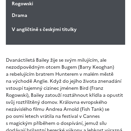
Rogowski
Drama
V angličtině s českými titulky
Dvanáctiletá Bailey žije se svým milujícím, ale
nezodpovědným otcem Bugem (Barry Keoghan)
a rebelujícím bratrem Hunterem v malém městě
na východě Anglie. Když do jejího života znenadání
vstoupí tajemný cizinec jménem Bird (Franz
Rogowski), Bailey zatouží roztáhnout křídla a opustit
svůj roztříštěný domov. Královna evropského
nezávislého filmu Andrea Arnold (Fish Tank) se
po osmi letech vrátila na festival v Cannes
s magickým příběhem o dospívání, jemuž sílu
dodávají brilantní herecké výkony a lehkost výrazná