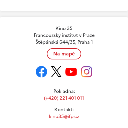
Kino 35
Francouzský institut v Praze
Štěpánská 644/35, Praha 1
Na mapě
Pokladna:
(+420) 221 401 011
Kontakt:
kino35@ifp.cz