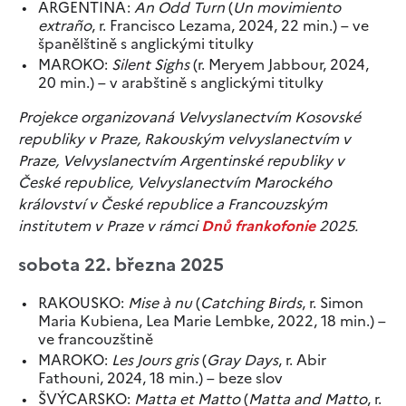
ARGENTINA:
An Odd Turn
(
Un movimiento
extraño
, r. Francisco Lezama, 2024, 22 min.) – ve
španělštině s anglickými titulky
MAROKO:
Silent Sighs
(r. Meryem Jabbour, 2024,
20 min.) – v arabštině s anglickými titulky
Projekce organizovaná Velvyslanectvím Kosovské
republiky v Praze, Rakouským velvyslanectvím v
Praze, Velvyslanectvím Argentinské republiky v
České republice, Velvyslanectvím Marockého
království v České republice a Francouzským
institutem v Praze v rámci
Dnů frankofonie
2025.
sobota 22. března 2025
RAKOUSKO:
Mise à nu
(
Catching Birds
,
r. Simon
Maria Kubiena, Lea Marie Lembke, 2022, 18 min.) –
ve francouzštině
MAROKO:
Les Jours gris
(
Gray Days
, r. Abir
Fathouni, 2024, 18 min.) – beze slov
ŠVÝCARSKO:
Matta et Matto
(
Matta and Matto
, r.