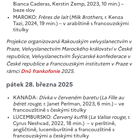
Bianca Caderas, Kerstin Zemp, 2023, 10 min.) –
beze slov
MAROKO:
Frères de lait
(
Milk Brothers
, r. Kenza
Tazi, 2024, 19 min.) – v arabštině s francouzskými
titulky
Projekce organizovaná Rakouským velvyslanectvím v
Praze, Velvyslanectvím Marockého království v České
republice, Velvyslanectvím Švýcarské konfederace v
České republice a Francouzským institutem v Praze v
rámci
Dnů frankofonie
2025.
pátek 28. března 2025
KANADA:
Dívka v červeném baretu
(
La Fille au
béret rouge
, r. Janet Perlman, 2023, 6 min.) – ve
francouzštině s českými titulky
LUCEMBURSKO:
Červený kufřík
(
La Valise rouge
, r.
Cyrus Neshvad, 2022, 18 min.) – v perštině,
angličtině, lucemburštině a francouzštině s
francouzskými a českými titulky