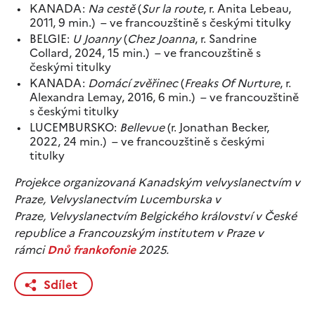
KANADA:
Na cestě
(
Sur la route
, r. Anita Lebeau,
2011, 9 min.) – ve francouzštině s českými titulky
BELGIE:
U Joanny
(
Chez Joanna
, r. Sandrine
Collard, 2024, 15 min.) – ve francouzštině s
českými titulky
KANADA:
Domácí zvěřinec
(
Freaks Of Nurture
, r.
Alexandra Lemay, 2016, 6 min.) – ve francouzštině
s českými titulky
LUCEMBURSKO:
Bellevue
(r. Jonathan Becker,
2022, 24 min.) – ve francouzštině s českými
titulky
Projekce organizovaná Kanadským velvyslanectvím v
Praze, Velvyslanectvím Lucemburska v
Praze, Velvyslanectvím Belgického království v České
republice a Francouzským institutem v Praze v
rámci
Dnů frankofonie
2025.
Sdílet