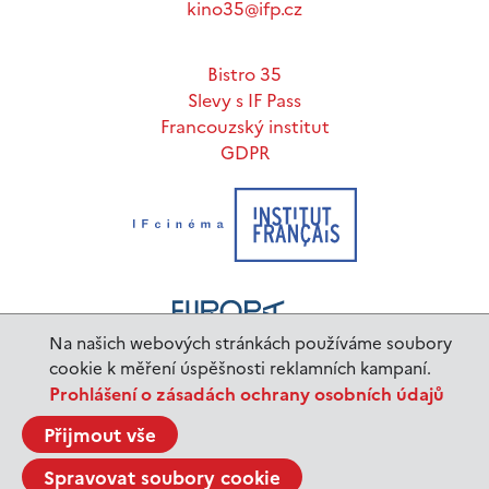
kino35@ifp.cz
Bistro 35
Slevy s IF Pass
Francouzský institut
GDPR
Na našich webových stránkách používáme soubory
cookie k měření úspěšnosti reklamních kampaní.
Prohlášení o zásadách ochrany osobních údajů
www.ifp.cz
© 2023 Institut français de Prague |
Přijmout vše
BurnIT
Tajpej Design
code:
design:
Spravovat soubory cookie