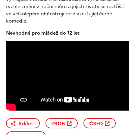
rychle změní v noční můru a jejich životy se roztříští
ve velkolepém ohňostroji této vzrušující černé
komedie.
Nevhodné pro mládež do 12 let
Sdílet
IMDB
ČSFD