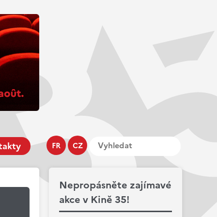
takty
FR
CZ
Nepropásněte zajímavé
akce v Kině 35!