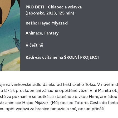
PRO DĚTI | Chlapec a volavka
(Japonsko, 2023, 125 min)
Režie:
Hayao Miyazaki
Animace, Fantasy
V češtině
Rádi vás uvítáme na ŠKOLNÍ PROJEKCI
huje na venkovské sídlo daleko od hektického Tokia. V novém
 ho láká k prozkoumání záhadné opuštěné věže. V ní Mahito ob
estě za poznáním se potká se statečnou dívkou Himi, armádou
tr animace Hajao Mijazaki (Můj soused Totoro, Cesta do fanta
u opět vydává za hranice fantazie a snů, odkud přináší