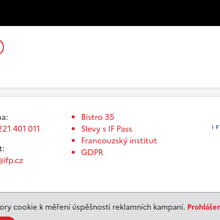
a:
Bistro 35
221 401 011
Slevy s IF Pass
Francouzský institut
t:
GDPR
ifp.cz
ry cookie k měření úspěšnosti reklamních kampaní.
Prohláše