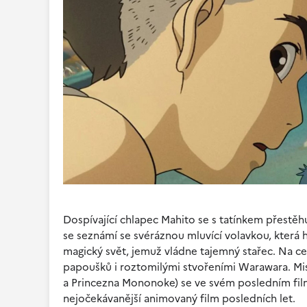
Dospívající chlapec Mahito se s tatínkem přestě
se seznámí se svéráznou mluvící volavkou, která
magický svět, jemuž vládne tajemný stařec. Na c
papoušků i roztomilými stvořeními Warawara. Mis
a Princezna Mononoke) se ve svém posledním film
nejočekávanější animovaný film posledních let.