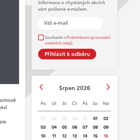
Informace o chystaných akcích
vám pošleme e-mailem.
Souhlasím s
Podmínkami zpracování
osobních údajů.
Srpen 2026
 domově
Po
Út
St
Čt
Pá
So
Ne
jeví
27
28
29
30
31
01
02
zie
03
04
05
06
07
08
09
10
11
12
13
14
15
16