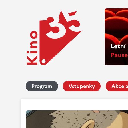
Program
Vstupenky
Akce a