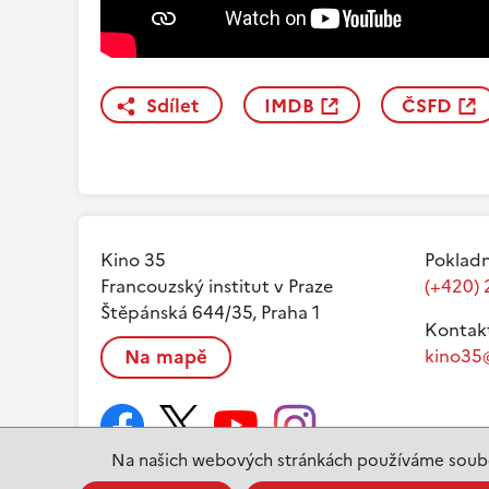
Sdílet
IMDB
ČSFD
Kino 35
Pokladn
Francouzský institut v Praze
(+420) 
Štěpánská 644/35, Praha 1
Kontak
Na mapě
kino35@
Na našich webových stránkách používáme soubo