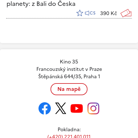
planety: z Bali do Česka
390 Kč
CS
Kino 35
Francouzský institut v Praze
Štěpánská 644/35, Praha 1
Na mapě
Pokladna:
(+420) 221 401 011