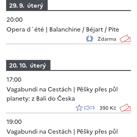
29. 9. úterý
20:00
Opera d´été | Balanchine / Béjart / Pite
Zdarma
20. 10. úterý
17:00
Vagabundi na Cestách | Pěšky přes půl
planety: z Bali do Česka
390 Kč
CS
19:00
Vagabundi na Cestách | Pěšky přes půl