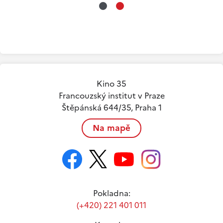
*
*
Kino 35
Francouzský institut v Praze
Štěpánská 644/35, Praha 1
Na mapě
Pokladna:
(+420) 221 401 011