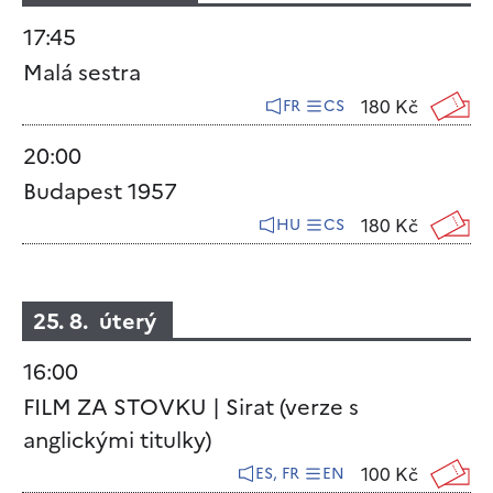
17:45
Malá sestra
180 Kč
FR
CS
20:00
Budapest 1957
180 Kč
HU
CS
25. 8. úterý
16:00
FILM ZA STOVKU | Sirat (verze s
anglickými titulky)
100 Kč
ES, FR
EN