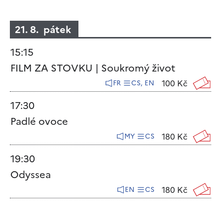
21. 8. pátek
15:15
FILM ZA STOVKU | Soukromý život
100 Kč
FR
CS, EN
17:30
Padlé ovoce
180 Kč
MY
CS
19:30
Odyssea
180 Kč
EN
CS