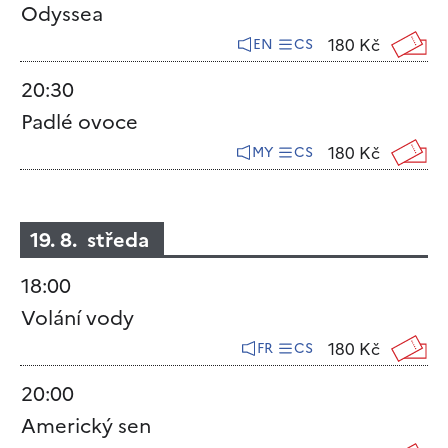
Odyssea
180 Kč
EN
CS
20:30
Padlé ovoce
180 Kč
MY
CS
19. 8. středa
18:00
Volání vody
180 Kč
FR
CS
20:00
Americký sen