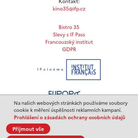
Kontakt:
kino35@ifp.cz
Bistro 35
Slevy s IF Pass
Francouzský institut
GDPR
Na našich webových stránkách používáme soubory
cookie k měření úspěšnosti reklamních kampaní.
Prohlášení o zásadách ochrany osobních údajů
www.ifp.cz
© 2023 Institut français de Prague |
Přijmout vše
BurnIT
Tajpej Design
code:
design: