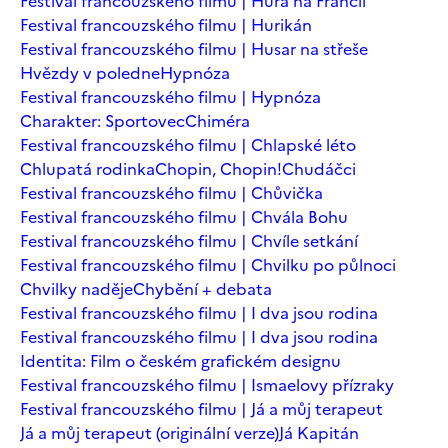
Festival francouzského filmu | Hurá na Francii
Festival francouzského filmu | Hurikán
Festival francouzského filmu | Husar na střeše
Hvězdy v poledne
Hypnóza
Festival francouzského filmu | Hypnóza
Charakter: Sportovec
Chiméra
Festival francouzského filmu | Chlapské léto
Chlupatá rodinka
Chopin, Chopin!
Chudáčci
Festival francouzského filmu | Chůvička
Festival francouzského filmu | Chvála Bohu
Festival francouzského filmu | Chvíle setkání
Festival francouzského filmu | Chvilku po půlnoci
Chvilky naděje
Chybění + debata
Festival francouzského filmu | I dva jsou rodina
Festival francouzského filmu | I dva jsou rodina
Identita: Film o českém grafickém designu
Festival francouzského filmu | Ismaelovy přízraky
Festival francouzského filmu | Já a můj terapeut
Já a můj terapeut (originální verze)
Já Kapitán