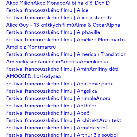
Akce Milion
Akce Monaco
Alibi na klíč: Den D
Festival francouzského filmu | Alice
Festival francouzského filmu | Alice a starosta
Alice Guy – 13 krátkých filmů
Alma & Oscar
Alpha
Festival francouzského filmu | Alphaville
Festival francouzského filmu | Amélie z Montmartru
Amélie z Montmartru
Festival francouzského filmu | American Translation
Americký sen
Američan
Amerika
Amerikánka
Festival francouzského filmu | Amin
Amiřiny děti
AMOOSED: Losí odysea
Festival francouzského filmu | Anatomie pádu
Festival francouzského filmu | Angelika
Festival francouzského filmu | Animale
Anora
Festival francouzského filmu | Anthéor
Festival francouzského filmu | Apači
Festival francouzského filmu | Architekt
Architekt
Festival francouzského filmu | Armáda stínů
Festival francouzského filmu | Arthur 3 a souboj