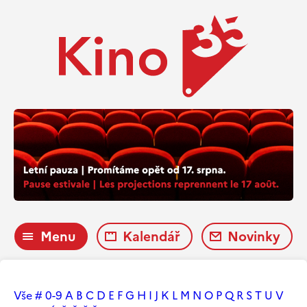
Menu
Kalendář
Novinky
Vše
#
0-9
A
B
C
D
E
F
G
H
I
J
K
L
M
N
O
P
Q
R
S
T
U
V