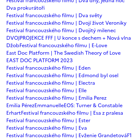
Festival francouzského filmu | Dva dny, jedna noc
Dva prokurátoři
Festival francouzského filmu | Dva světy
Festival francouzského filmu | Dvojí život Veroniky
Festival francouzského filmu | Dvojitý milenec
DVOJPROJEKCE FFF | U konce s dechem + Nová vlna
Džob
Festival francouzského filmu | E-Love
East Doc Platform | The Swedish Theory of Love
EAST DOC PLATFORM 2023
Festival francouzského filmu | Eden
Festival francouzského filmu | Edmond byl osel
Festival francouzského filmu | Electra
Festival francouzského filmu | Elle
Festival francouzského filmu | Emilia Perez
Emilia Pérez
Emmanuelle
EOS: Turner & Constable
Erhart
Festival francouzského filmu | Esa z pralesa
Festival francouzského filmu | Ester
Festival francouzského filmu | Eva
Festival francouzského filmu | Evženie Grandetová
F1