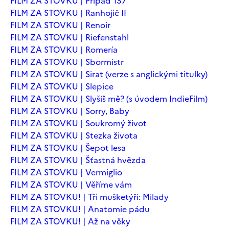
FILM ZA STOVKU | Případ 137
FILM ZA STOVKU | Ranhojič II
FILM ZA STOVKU | Renoir
FILM ZA STOVKU | Riefenstahl
FILM ZA STOVKU | Romería
FILM ZA STOVKU | Sbormistr
FILM ZA STOVKU | Sirat (verze s anglickými titulky)
FILM ZA STOVKU | Slepice
FILM ZA STOVKU | Slyšíš mě? (s úvodem IndieFilm)
FILM ZA STOVKU | Sorry, Baby
FILM ZA STOVKU | Soukromý život
FILM ZA STOVKU | Stezka života
FILM ZA STOVKU | Šepot lesa
FILM ZA STOVKU | Šťastná hvězda
FILM ZA STOVKU | Vermiglio
FILM ZA STOVKU | Věříme vám
FILM ZA STOVKU! | Tři mušketýři: Milady
FILM ZA STOVKU! | Anatomie pádu
FILM ZA STOVKU! | Až na věky