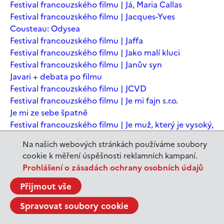
Festival francouzského filmu | Já, Maria Callas
Festival francouzského filmu | Jacques-Yves
Cousteau: Odysea
Festival francouzského filmu | Jaffa
Festival francouzského filmu | Jako malí kluci
Festival francouzského filmu | Janův syn
Javari + debata po filmu
Festival francouzského filmu | JCVD
Festival francouzského filmu | Je mi fajn s.r.o.
Je mi ze sebe špatně
Festival francouzského filmu | Je muž, který je vysoký,
šťastný? Animovaná konverzace s Noamem
Na našich webových stránkách používáme soubory
Chomským
cookie k měření úspěšnosti reklamních kampaní.
Festival francouzského filmu | Je to jen konec světa
Prohlášení o zásadách ochrany osobních údajů
Festival francouzského filmu | Je to jen konec světa
Festival francouzského filmu | Jeanne du Barry -
Přijmout vše
Králova milenka
Spravovat soubory cookie
Jeanne du Barry – Králova milenka
JEDEN SVĚT | Alláh není povinen