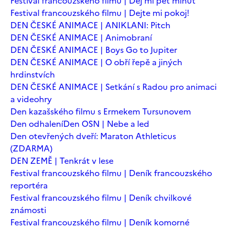
Festival francouzského filmu | Dej mi pět minut
Festival francouzského filmu | Dejte mi pokoj!
DEN ČESKÉ ANIMACE | ANIKLANI: Pitch
DEN ČESKÉ ANIMACE | Animobraní
DEN ČESKÉ ANIMACE | Boys Go to Jupiter
DEN ČESKÉ ANIMACE | O obří řepě a jiných
hrdinstvích
DEN ČESKÉ ANIMACE | Setkání s Radou pro animaci
a videohry
Den kazašského filmu s Ermekem Tursunovem
Den odhalení
Den OSN | Nebe a led
Den otevřených dveří: Maraton Athleticus
(ZDARMA)
DEN ZEMĚ | Tenkrát v lese
Festival francouzského filmu | Deník francouzského
reportéra
Festival francouzského filmu | Deník chvilkové
známosti
Festival francouzského filmu | Deník komorné