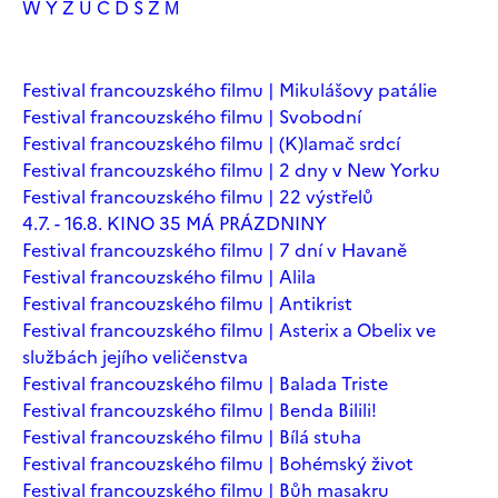
W
Y
Z
Ú
Č
Ď
Š
Ž
М
Festival francouzského filmu | Mikulášovy patálie
Festival francouzského filmu | Svobodní
Festival francouzského filmu | (K)lamač srdcí
Festival francouzského filmu | 2 dny v New Yorku
Festival francouzského filmu | 22 výstřelů
4.7. - 16.8. KINO 35 MÁ PRÁZDNINY
Festival francouzského filmu | 7 dní v Havaně
Festival francouzského filmu | Alila
Festival francouzského filmu | Antikrist
Festival francouzského filmu | Asterix a Obelix ve
službách jejího veličenstva
Festival francouzského filmu | Balada Triste
Festival francouzského filmu | Benda Bilili!
Festival francouzského filmu | Bílá stuha
Festival francouzského filmu | Bohémský život
Festival francouzského filmu | Bůh masakru