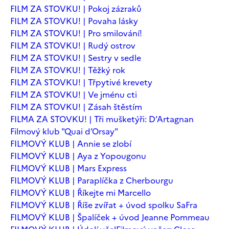
FILM ZA STOVKU! | Pokoj zázraků
FILM ZA STOVKU! | Povaha lásky
FILM ZA STOVKU! | Pro smilování!
FILM ZA STOVKU! | Rudý ostrov
FILM ZA STOVKU! | Sestry v sedle
FILM ZA STOVKU! | Těžký rok
FILM ZA STOVKU! | Třpytivé krevety
FILM ZA STOVKU! | Ve jménu cti
FILM ZA STOVKU! | Zásah štěstím
FILMA ZA STOVKU! | Tři mušketýři: D’Artagnan
Filmový klub "Quai d’Orsay"
FILMOVÝ KLUB | Annie se zlobí
FILMOVÝ KLUB | Aya z Yopougonu
FILMOVÝ KLUB | Mars Express
FILMOVÝ KLUB | Paraplíčka z Cherbourgu
FILMOVÝ KLUB | Říkejte mi Marcello
FILMOVÝ KLUB | Říše zvířat + úvod spolku SaFra
FILMOVÝ KLUB | Špalíček + úvod Jeanne Pommeau