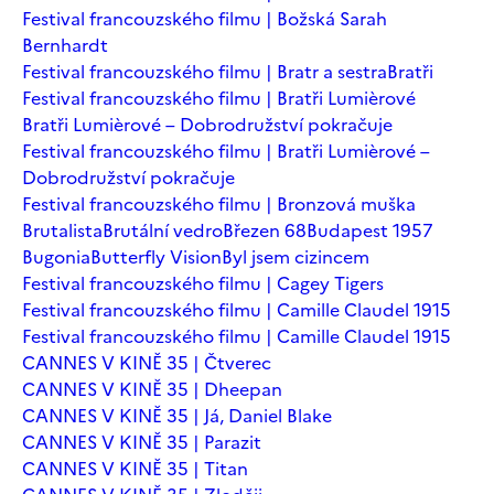
Festival francouzského filmu | Božská Sarah
Bernhardt
Festival francouzského filmu | Bratr a sestra
Bratři
Festival francouzského filmu | Bratři Lumièrové
Bratři Lumièrové – Dobrodružství pokračuje
Festival francouzského filmu | Bratři Lumièrové –
Dobrodružství pokračuje
Festival francouzského filmu | Bronzová muška
Brutalista
Brutální vedro
Březen 68
Budapest 1957
Bugonia
Butterfly Vision
Byl jsem cizincem
Festival francouzského filmu | Cagey Tigers
Festival francouzského filmu | Camille Claudel 1915
Festival francouzského filmu | Camille Claudel 1915
CANNES V KINĚ 35 | Čtverec
CANNES V KINĚ 35 | Dheepan
CANNES V KINĚ 35 | Já, Daniel Blake
CANNES V KINĚ 35 | Parazit
CANNES V KINĚ 35 | Titan