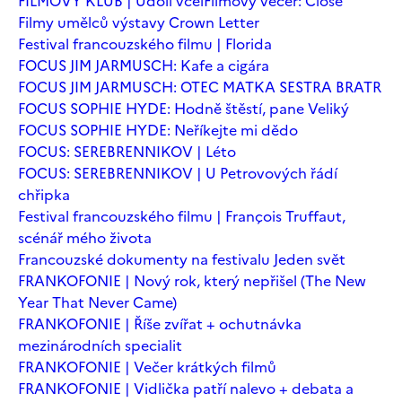
FILMOVÝ KLUB | Údolí včel
Filmový večer: Close
Filmy umělců výstavy Crown Letter
Festival francouzského filmu | Florida
FOCUS JIM JARMUSCH: Kafe a cigára
FOCUS JIM JARMUSCH: OTEC MATKA SESTRA BRATR
FOCUS SOPHIE HYDE: Hodně štěstí, pane Veliký
FOCUS SOPHIE HYDE: Neříkejte mi dědo
FOCUS: SEREBRENNIKOV | Léto
FOCUS: SEREBRENNIKOV | U Petrovových řádí
chřipka
Festival francouzského filmu | François Truffaut,
scénář mého života
Francouzské dokumenty na festivalu Jeden svět
FRANKOFONIE | Nový rok, který nepřišel (The New
Year That Never Came)
FRANKOFONIE | Říše zvířat + ochutnávka
mezinárodních specialit
FRANKOFONIE | Večer krátkých filmů
FRANKOFONIE | Vidlička patří nalevo + debata a