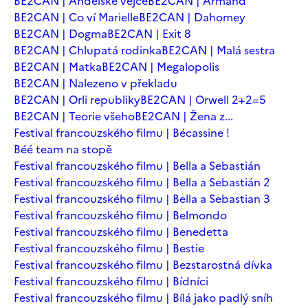
BE2CAN | Andělské vejce
BE2CAN | Armand
BE2CAN | Co ví Marielle
BE2CAN | Dahomey
BE2CAN | Dogma
BE2CAN | Exit 8
BE2CAN | Chlupatá rodinka
BE2CAN | Malá sestra
BE2CAN | Matka
BE2CAN | Megalopolis
BE2CAN | Nalezeno v překladu
BE2CAN | Orli republiky
BE2CAN | Orwell 2+2=5
BE2CAN | Teorie všeho
BE2CAN | Žena z...
Festival francouzského filmu | Bécassine !
Béé team na stopě
Festival francouzského filmu | Bella a Sebastián
Festival francouzského filmu | Bella a Sebastián 2
Festival francouzského filmu | Bella a Sebastian 3
Festival francouzského filmu | Belmondo
Festival francouzského filmu | Benedetta
Festival francouzského filmu | Bestie
Festival francouzského filmu | Bezstarostná dívka
Festival francouzského filmu | Bídníci
Festival francouzského filmu | Bílá jako padlý sníh