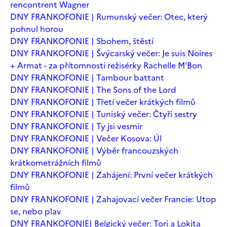
rencontrent Wagner
DNY FRANKOFONIE | Rumunský večer: Otec, který
pohnul horou
DNY FRANKOFONIE | Sbohem, štěstí
DNY FRANKOFONIE | Švýcarský večer: Je suis Noires
+ Armat - za přítomnosti režisérky Rachelle M’Bon
DNY FRANKOFONIE | Tambour battant
DNY FRANKOFONIE | The Sons of the Lord
DNY FRANKOFONIE | Třetí večer krátkých filmů
DNY FRANKOFONIE | Tuniský večer: Čtyři sestry
DNY FRANKOFONIE | Ty jsi vesmír
DNY FRANKOFONIE | Večer Kosova: Úl
DNY FRANKOFONIE | Výběr francouzských
krátkometrážních filmů
DNY FRANKOFONIE | Zahájení: První večer krátkých
filmů
DNY FRANKOFONIE | Zahajovací večer Francie: Utop
se, nebo plav
DNY FRANKOFONIE| Belgický večer: Tori a Lokita