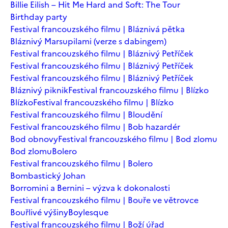
Billie Eilish – Hit Me Hard and Soft: The Tour
Birthday party
Festival francouzského filmu | Bláznivá pětka
Bláznivý Marsupilami (verze s dabingem)
Festival francouzského filmu | Bláznivý Petříček
Festival francouzského filmu | Bláznivý Petříček
Festival francouzského filmu | Bláznivý Petříček
Bláznivý piknik
Festival francouzského filmu | Blízko
Blízko
Festival francouzského filmu | Blízko
Festival francouzského filmu | Bloudění
Festival francouzského filmu | Bob hazardér
Bod obnovy
Festival francouzského filmu | Bod zlomu
Bod zlomu
Bolero
Festival francouzského filmu | Bolero
Bombastický Johan
Borromini a Bernini – výzva k dokonalosti
Festival francouzského filmu | Bouře ve větrovce
Bouřlivé výšiny
Boylesque
Festival francouzského filmu | Boží úřad