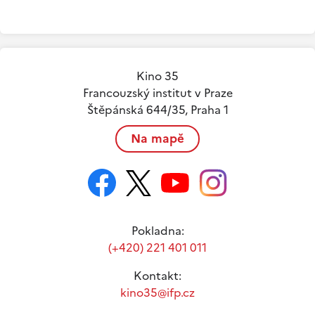
Kino 35
Francouzský institut v Praze
Štěpánská 644/35, Praha 1
Na mapě
Pokladna:
(+420) 221 401 011
Kontakt:
kino35@ifp.cz