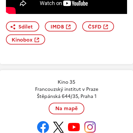
Sdílet
IMDB
ČSFD
Kinobox
Kino 35
Francouzský institut v Praze
Štěpánská 644/35, Praha 1
Na mapě