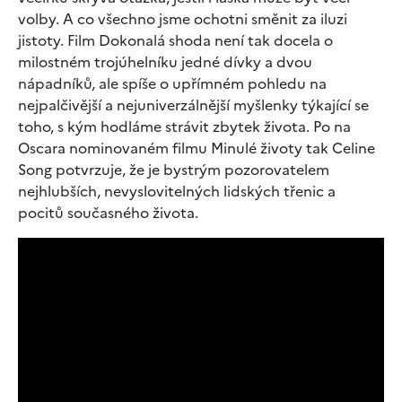
volby. A co všechno jsme ochotni směnit za iluzi
jistoty. Film Dokonalá shoda není tak docela o
milostném trojúhelníku jedné dívky a dvou
nápadníků, ale spíše o upřímném pohledu na
nejpalčivější a nejuniverzálnější myšlenky týkající se
toho, s kým hodláme strávit zbytek života. Po na
Oscara nominovaném filmu Minulé životy tak Celine
Song potvrzuje, že je bystrým pozorovatelem
nejhlubších, nevyslovitelných lidských třenic a
pocitů současného života.