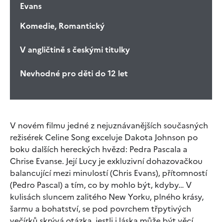
Evans
Komedie, Romantický
V angličtině s českými titulky
Nevhodné pro děti do 12 let
V novém filmu jedné z nejuznávanějších současných
režisérek Celine Song exceluje Dakota Johnson po
boku dalších hereckých hvězd: Pedra Pascala a
Chrise Evanse. Její Lucy je exkluzivní dohazovačkou
balancující mezi minulostí (Chris Evans), přítomností
(Pedro Pascal) a tím, co by mohlo být, kdyby… V
kulisách sluncem zalitého New Yorku, plného krásy,
šarmu a bohatství, se pod povrchem třpytivých
večírků skrývá otázka, jestli i láska může být věcí