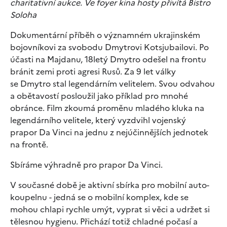
charitativní aukce. Ve foyer kina hosty přivítá Bistro
Soloha
Dokumentární příběh o významném ukrajinském
bojovníkovi za svobodu Dmytrovi Kotsjubailovi. Po
účasti na Majdanu, 18letý Dmytro odešel na frontu
bránit zemi proti agresi Rusů. Za 9 let války
se Dmytro stal legendárním velitelem. Svou odvahou
a obětavostí posloužil jako příklad pro mnohé
obránce. Film zkoumá proměnu mladého kluka na
legendárního velitele, který vyzdvihl vojenský
prapor Da Vinci na jednu z nejúčinnějších jednotek
na frontě.
Sbíráme výhradně pro prapor Da Vinci.
V současné době je aktivní sbírka pro mobilní auto-
koupelnu - jedná se o mobilní komplex, kde se
mohou chlapi rychle umýt, vyprat si věci a udržet si
tělesnou hygienu. Přichází totiž chladné počasí a