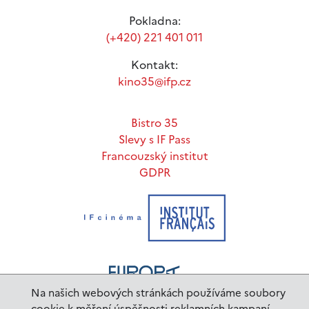
Pokladna:
(+420) 221 401 011
Kontakt:
kino35@ifp.cz
Bistro 35
Slevy s IF Pass
Francouzský institut
GDPR
Na našich webových stránkách používáme soubory
cookie k měření úspěšnosti reklamních kampaní.