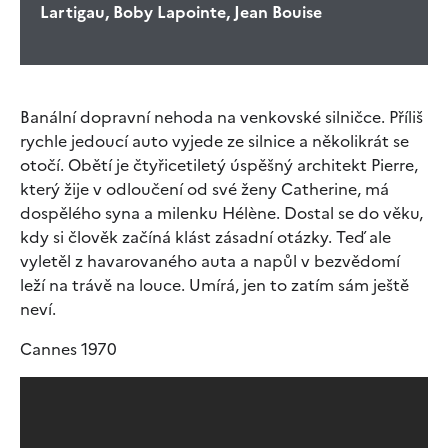
Lartigau, Boby Lapointe, Jean Bouise
Banální dopravní nehoda na venkovské silničce. Příliš
rychle jedoucí auto vyjede ze silnice a několikrát se
otočí. Obětí je čtyřicetiletý úspěšný architekt Pierre,
který žije v odloučení od své ženy Catherine, má
dospělého syna a milenku Hélène. Dostal se do věku,
kdy si člověk začíná klást zásadní otázky. Teď ale
vyletěl z havarovaného auta a napůl v bezvědomí
leží na trávě na louce. Umírá, jen to zatím sám ještě
neví.
Cannes 1970