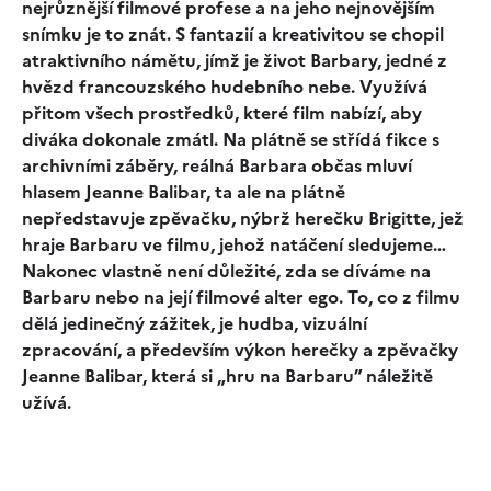
nejrůznější filmové profese a na jeho nejnovějším
snímku je to znát. S fantazií a kreativitou se chopil
atraktivního námětu, jímž je život Barbary, jedné z
hvězd francouzského hudebního nebe. Využívá
přitom všech prostředků, které film nabízí, aby
diváka dokonale zmátl. Na plátně se střídá fikce s
archivními záběry, reálná Barbara občas mluví
hlasem Jeanne Balibar, ta ale na plátně
nepředstavuje zpěvačku, nýbrž herečku Brigitte, jež
hraje Barbaru ve filmu, jehož natáčení sledujeme…
Nakonec vlastně není důležité, zda se díváme na
Barbaru nebo na její filmové alter ego. To, co z filmu
dělá jedinečný zážitek, je hudba, vizuální
zpracování, a především výkon herečky a zpěvačky
Jeanne Balibar, která si „hru na Barbaru” náležitě
užívá.