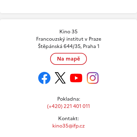
Kino 35
Francouzský institut v Praze
Štěpánská 644/35, Praha 1
Na mapě
Pokladna:
(+420) 221 401 011
Kontakt:
kino35@ifp.cz