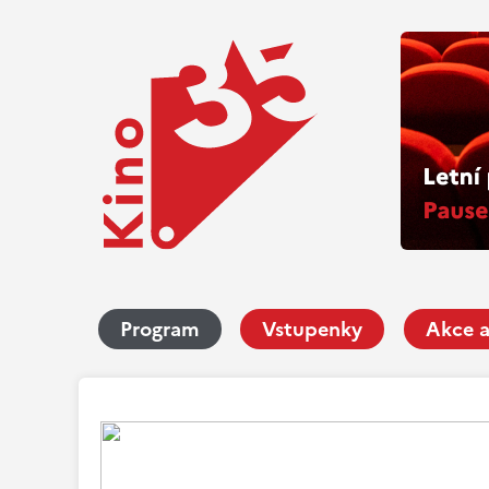
Program
Vstupenky
Akce a