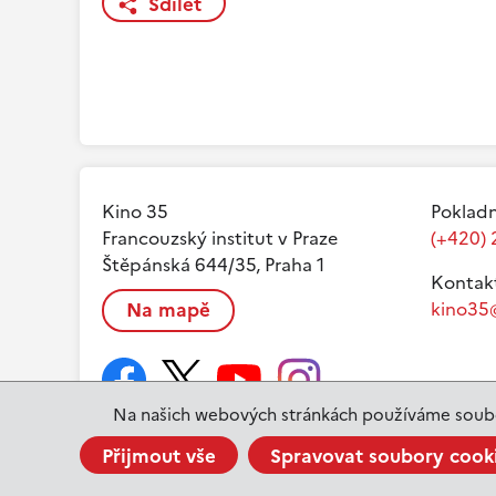
Sdílet
Kino 35
Pokladn
Francouzský institut v Praze
(+420) 
Štěpánská 644/35, Praha 1
Kontak
Na mapě
kino35@
Na našich webových stránkách používáme soubo
Přijmout vše
Spravovat soubory cook
www.ifp.cz
© 2023 Institut français de Prague |