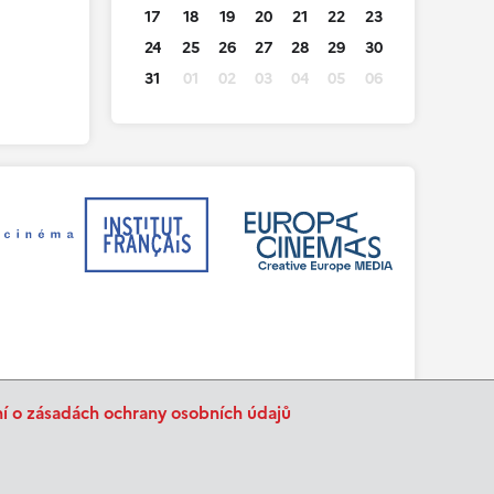
17
18
19
20
21
22
23
24
25
26
27
28
29
30
31
01
02
03
04
05
06
ní o zásadách ochrany osobních údajů
BurnIT
Tajpej Design
code:
design: