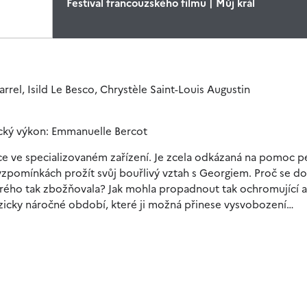
Festival francouzského filmu | Můj král
rrel, Isild Le Besco, Chrystèle Saint-Louis Augustin
ecký výkon: Emmanuelle Bercot
itace ve specializovaném zařízení. Je zcela odkázaná na pomoc 
e vzpomínkách prožít svůj bouřlivý vztah s Georgiem. Proč se d
erého tak zbožňovala? Jak mohla propadnout tak ochromující a
yzicky náročné období, které ji možná přinese vysvobození…