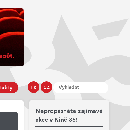
takty
FR
CZ
Nepropásněte zajímavé
akce v Kině 35!