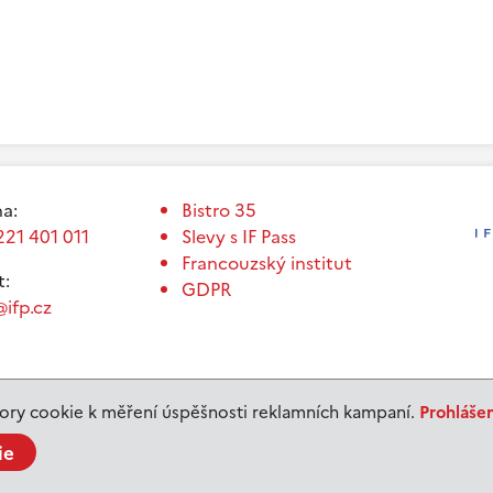
a:
Bistro 35
221 401 011
Slevy s IF Pass
Francouzský institut
t:
GDPR
ifp.cz
ry cookie k měření úspěšnosti reklamních kampaní.
Prohláše
ie