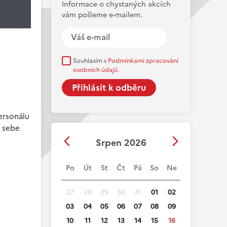
Informace o chystaných akcích
vám pošleme e-mailem.
Souhlasím s
Podmínkami zpracování
osobních údajů.
personálu
o sebe
Srpen 2026
Po
Út
St
Čt
Pá
So
Ne
27
28
29
30
31
01
02
03
04
05
06
07
08
09
10
11
12
13
14
15
16