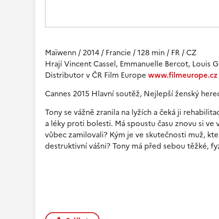
Maïwenn / 2014 / Francie / 128 min / FR / CZ
Hrají Vincent Cassel, Emmanuelle Bercot, Louis Ga
Distributor v ČR Film Europe
www.filmeurope.cz
Cannes 2015 Hlavní soutěž, Nejlepší ženský her
Tony se vážně zranila na lyžích a čeká ji rehabil
a léky proti bolesti. Má spoustu času znovu si v
vůbec zamilovali? Kým je ve skutečnosti muž, kt
destruktivní vášni? Tony má před sebou těžké, f