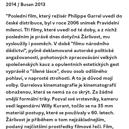
2014 / Busan 2013
"Poslední film, který režisér Philippe Garrel uvedl do
české distribuce, byl v roce 2006 snímek Pravidelní
milenci. Tři filmy, které uvedl od té doby, a z nichž
posledním je právě dnes dotyčná Žárlivost, mu
vysloužily i posměch. V době "filmu národního
dědictví", pyšně deklamované autorské politické
angažovanosti, pohotových zpracovávání velkých
společenských kauz a opulentních estetických gest
vyprávěl o "šílené lásce", dvou osob odlišného
pohlaví, v naprosté strohosti. A to je důvod mojí
volby. Garrelova kinematografie je kinematografií
obnaženou, která se nemá za co skrýt. Za žádné
vnější formální triky. Pozval své vrstevníky, kameru
vedl legendární Willy Kurant, točilo se na 35 mm
materiál postupy, které se používaly v 60. letech.
Žárlivost je příběhem o tom nejzákladnejším,
podaný nejčistšími prostředky filmové řeči. Film,