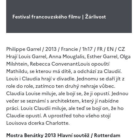
Festival francouzského filmu | Žárlivost
Philippe Garrel / 2013 / Francie / 1h17 / FR / EN / CZ
Hrají Louis Garrel, Anna Mouglalis, Esther Garrel, Olga
Milshtein, Rebecca ConvenantLouis opouští
Mathildu, se kterou má dítě, a odchází za Claudií.
Louis i Claudia hrají v divadle. Jednomu se daří jít z
role do role, zatímco ten druhý nehraje vůbec.
Claudia Louise miluje, ale bojí se, že ji opustí. Jednou
večer se seznámí s architektem, který jí nabídne
práci. Louis Claudii miluje, ale teď se bojí on, že ho
Claudie opustí. A uprostřed toho všeho stojí
Louisova dcerka Charlotte.
Mostra Benátky 2013 Hlavní soutěž / Rotterdam