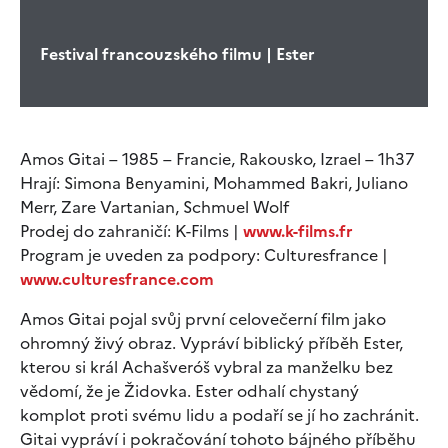
Festival francouzského filmu | Ester
Amos Gitai – 1985 – Francie, Rakousko, Izrael – 1h37
Hrají: Simona Benyamini, Mohammed Bakri, Juliano
Merr, Zare Vartanian, Schmuel Wolf
Prodej do zahraničí: K-Films |
www.k-films.fr
Program je uveden za podpory: Culturesfrance |
www.culturesfrance.com
Amos Gitai pojal svůj první celovečerní film jako
ohromný živý obraz. Vypráví biblický příběh Ester,
kterou si král Achašveróš vybral za manželku bez
vědomí, že je Židovka. Ester odhalí chystaný
komplot proti svému lidu a podaří se jí ho zachránit.
Gitai vypráví i pokračování tohoto bájného příběhu