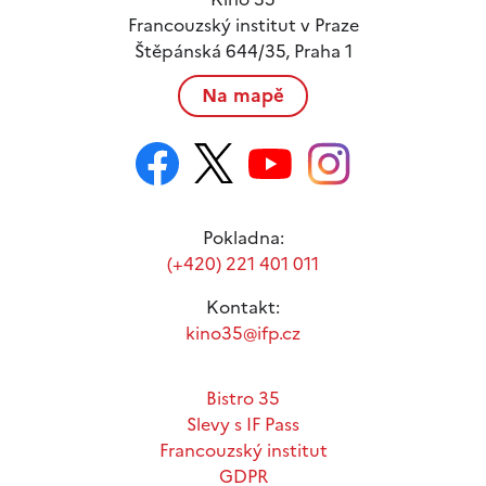
Francouzský institut v Praze
Štěpánská 644/35, Praha 1
Na mapě
Pokladna:
(+420) 221 401 011
Kontakt:
kino35@ifp.cz
Bistro 35
Slevy s IF Pass
Francouzský institut
GDPR