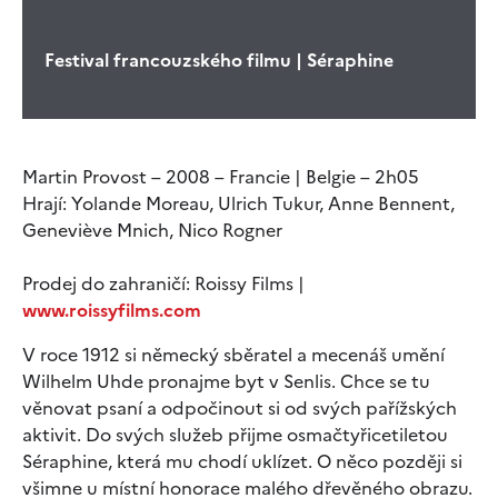
Festival francouzského filmu | Séraphine
Martin Provost – 2008 – Francie | Belgie – 2h05
Hrají: Yolande Moreau, Ulrich Tukur, Anne Bennent,
Geneviève Mnich, Nico Rogner
Prodej do zahraničí: Roissy Films |
www.roissyfilms.com
V roce 1912 si německý sběratel a mecenáš umění
Wilhelm Uhde pronajme byt v Senlis. Chce se tu
věnovat psaní a odpočinout si od svých pařížských
aktivit. Do svých služeb přijme osmačtyřicetiletou
Séraphine, která mu chodí uklízet. O něco později si
všimne u místní honorace malého dřevěného obrazu.