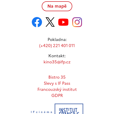
Na mapě
Pokladna:
(+420) 221 401 011
Kontakt:
kino35@ifp.cz
Bistro 35
Slevy s IF Pass
Francouzský institut
GDPR