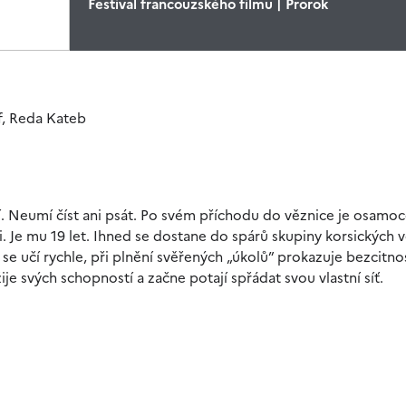
Festival francouzského filmu | Prorok
if, Reda Kateb
í. Neumí číst ani psát. Po svém příchodu do věznice je osamo
zni. Je mu 19 let. Ihned se dostane do spárů skupiny korsických 
k se učí rychle, při plnění svěřených „úkolů” prokazuje bezcitno
ije svých schopností a začne potají spřádat svou vlastní síť.