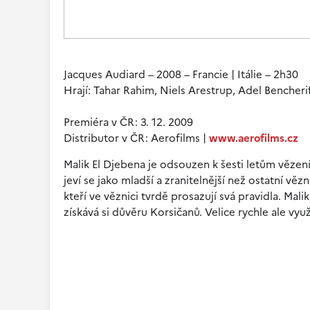
Jacques Audiard – 2008 – Francie | Itálie – 2h30
Hrají: Tahar Rahim, Niels Arestrup, Adel Bencher
Premiéra v ČR: 3. 12. 2009
Distributor v ČR: Aerofilms |
www.aerofilms.cz
Malik El Djebena je odsouzen k šesti letům vězen
jeví se jako mladší a zranitelnější než ostatní vě
kteří ve věznici tvrdě prosazují svá pravidla. Mali
získává si důvěru Korsičanů. Velice rychle ale využ