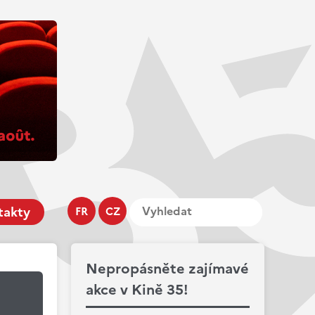
takty
FR
CZ
Nepropásněte zajímavé
akce v Kině 35!