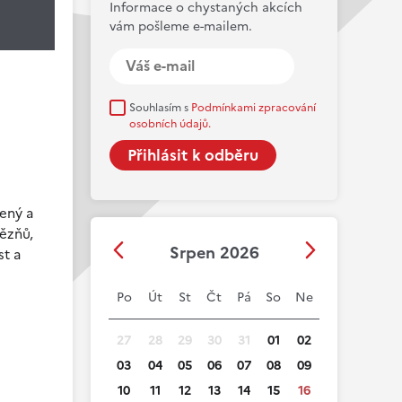
Informace o chystaných akcích
vám pošleme e-mailem.
Souhlasím s
Podmínkami zpracování
osobních údajů.
cený a
vězňů,
Srpen 2026
st a
Po
Út
St
Čt
Pá
So
Ne
27
28
29
30
31
01
02
03
04
05
06
07
08
09
10
11
12
13
14
15
16