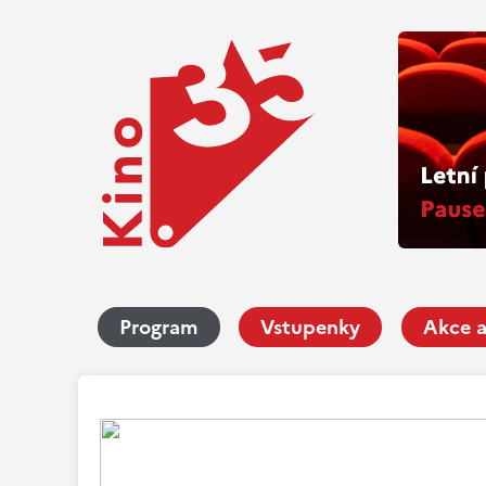
Program
Vstupenky
Akce a