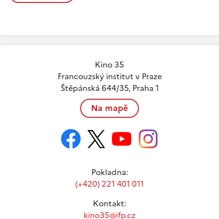
Kino 35
Francouzský institut v Praze
Štěpánská 644/35, Praha 1
Na mapě
Pokladna:
(+420) 221 401 011
Kontakt:
kino35@ifp.cz