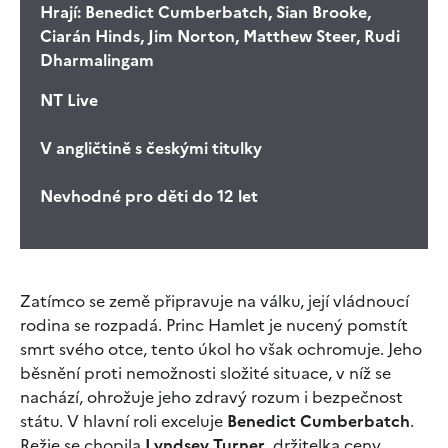
Hrají:
Benedict Cumberbatch, Sian Brooke,
Ciarán Hinds, Jim Norton, Matthew Steer, Rudi
Dharmalingam
NT Live
V angličtině s českými titulky
Nevhodné pro děti do 12 let
Zatímco se země připravuje na válku, její vládnoucí
rodina se rozpadá. Princ Hamlet je nucený pomstít
smrt svého otce, tento úkol ho však ochromuje. Jeho
běsnění proti nemožnosti složité situace, v níž se
nachází, ohrožuje jeho zdravý rozum i bezpečnost
státu. V hlavní roli exceluje
Benedict Cumberbatch
.
Režie se chopila
Lyndsey Turner
, držitelka ceny