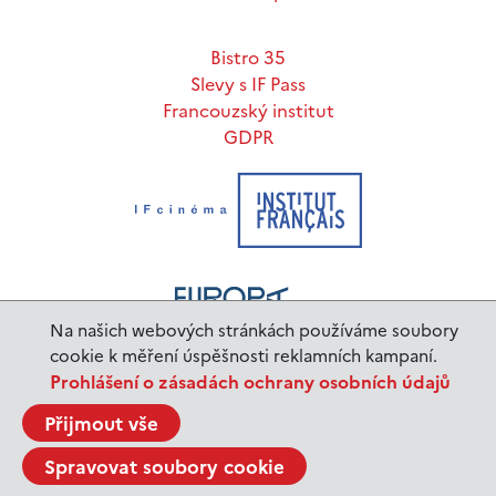
Bistro 35
Slevy s IF Pass
Francouzský institut
GDPR
Na našich webových stránkách používáme soubory
cookie k měření úspěšnosti reklamních kampaní.
Prohlášení o zásadách ochrany osobních údajů
www.ifp.cz
© 2023 Institut français de Prague |
Přijmout vše
BurnIT
Tajpej Design
code:
design:
Spravovat soubory cookie