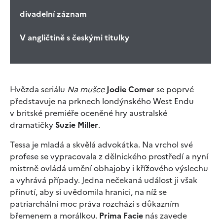
divadelní záznam
V angličtině s českými titulky
Hvězda seriálu
Na mušce
Jodie Comer
se poprvé
představuje na prknech londýnského West Endu
v britské premiéře oceněné hry australské
dramatičky
Suzie
Miller
.
Tessa je mladá a skvělá advokátka. Na vrchol své
profese se vypracovala z dělnického prostředí a nyní
mistrně ovládá umění obhajoby i křížového výslechu
a vyhrává případy. Jedna nečekaná událost ji však
přinutí, aby si uvědomila hranici, na níž se
patriarchální moc práva rozchází s důkazním
břemenem a morálkou.
Prima Facie
nás zavede