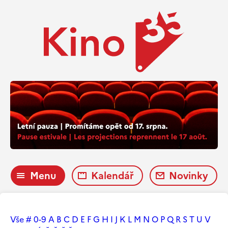
Menu
Kalendář
Novinky
Vše
#
0-9
A
B
C
D
E
F
G
H
I
J
K
L
M
N
O
P
Q
R
S
T
U
V