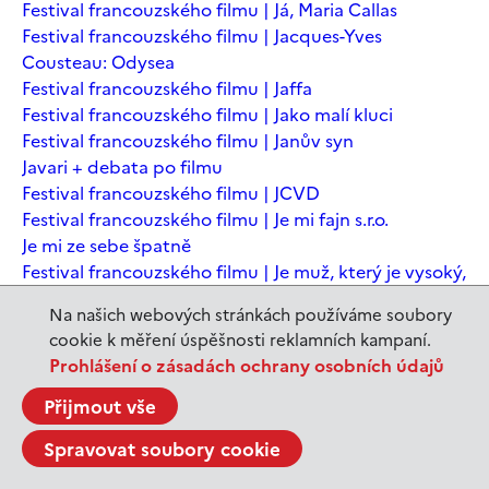
Festival francouzského filmu | Já, Maria Callas
Festival francouzského filmu | Jacques-Yves
Cousteau: Odysea
Festival francouzského filmu | Jaffa
Festival francouzského filmu | Jako malí kluci
Festival francouzského filmu | Janův syn
Javari + debata po filmu
Festival francouzského filmu | JCVD
Festival francouzského filmu | Je mi fajn s.r.o.
Je mi ze sebe špatně
Festival francouzského filmu | Je muž, který je vysoký,
šťastný? Animovaná konverzace s Noamem
Na našich webových stránkách používáme soubory
Chomským
cookie k měření úspěšnosti reklamních kampaní.
Festival francouzského filmu | Je to jen konec světa
Prohlášení o zásadách ochrany osobních údajů
Festival francouzského filmu | Je to jen konec světa
Festival francouzského filmu | Jeanne du Barry -
Přijmout vše
Králova milenka
Spravovat soubory cookie
Jeanne du Barry – Králova milenka
JEDEN SVĚT | Alláh není povinen