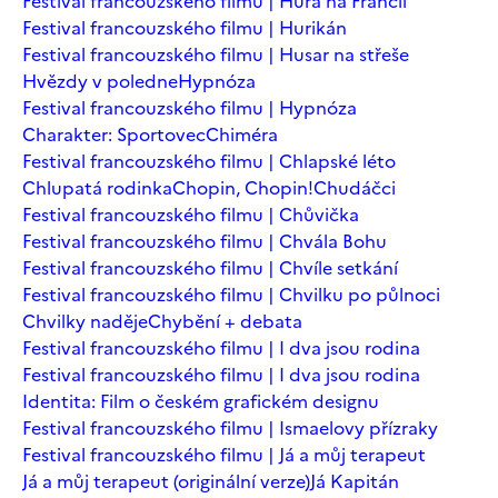
Festival francouzského filmu | Hurá na Francii
Festival francouzského filmu | Hurikán
Festival francouzského filmu | Husar na střeše
Hvězdy v poledne
Hypnóza
Festival francouzského filmu | Hypnóza
Charakter: Sportovec
Chiméra
Festival francouzského filmu | Chlapské léto
Chlupatá rodinka
Chopin, Chopin!
Chudáčci
Festival francouzského filmu | Chůvička
Festival francouzského filmu | Chvála Bohu
Festival francouzského filmu | Chvíle setkání
Festival francouzského filmu | Chvilku po půlnoci
Chvilky naděje
Chybění + debata
Festival francouzského filmu | I dva jsou rodina
Festival francouzského filmu | I dva jsou rodina
Identita: Film o českém grafickém designu
Festival francouzského filmu | Ismaelovy přízraky
Festival francouzského filmu | Já a můj terapeut
Já a můj terapeut (originální verze)
Já Kapitán