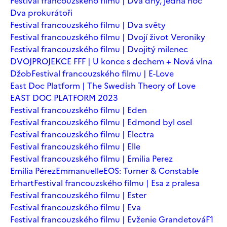
Festival francouzského filmu | Dva dny, jedna noc
Dva prokurátoři
Festival francouzského filmu | Dva světy
Festival francouzského filmu | Dvojí život Veroniky
Festival francouzského filmu | Dvojitý milenec
DVOJPROJEKCE FFF | U konce s dechem + Nová vlna
Džob
Festival francouzského filmu | E-Love
East Doc Platform | The Swedish Theory of Love
EAST DOC PLATFORM 2023
Festival francouzského filmu | Eden
Festival francouzského filmu | Edmond byl osel
Festival francouzského filmu | Electra
Festival francouzského filmu | Elle
Festival francouzského filmu | Emilia Perez
Emilia Pérez
Emmanuelle
EOS: Turner & Constable
Erhart
Festival francouzského filmu | Esa z pralesa
Festival francouzského filmu | Ester
Festival francouzského filmu | Eva
Festival francouzského filmu | Evženie Grandetová
F1