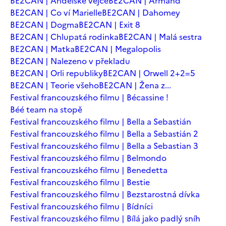
BE2CAN | Andělské vejce
BE2CAN | Armand
BE2CAN | Co ví Marielle
BE2CAN | Dahomey
BE2CAN | Dogma
BE2CAN | Exit 8
BE2CAN | Chlupatá rodinka
BE2CAN | Malá sestra
BE2CAN | Matka
BE2CAN | Megalopolis
BE2CAN | Nalezeno v překladu
BE2CAN | Orli republiky
BE2CAN | Orwell 2+2=5
BE2CAN | Teorie všeho
BE2CAN | Žena z...
Festival francouzského filmu | Bécassine !
Béé team na stopě
Festival francouzského filmu | Bella a Sebastián
Festival francouzského filmu | Bella a Sebastián 2
Festival francouzského filmu | Bella a Sebastian 3
Festival francouzského filmu | Belmondo
Festival francouzského filmu | Benedetta
Festival francouzského filmu | Bestie
Festival francouzského filmu | Bezstarostná dívka
Festival francouzského filmu | Bídníci
Festival francouzského filmu | Bílá jako padlý sníh