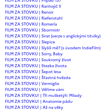
FILM ZA STOVKU | Případ 137
FILM ZA STOVKU | Ranhojič II
FILM ZA STOVKU | Renoir
FILM ZA STOVKU | Riefenstahl
FILM ZA STOVKU | Romería
FILM ZA STOVKU | Sbormistr
FILM ZA STOVKU | Sirat (verze s anglickými titulky)
FILM ZA STOVKU | Slepice
FILM ZA STOVKU | Slyšíš mě? (s úvodem IndieFilm)
FILM ZA STOVKU | Sorry, Baby
FILM ZA STOVKU | Soukromý život
FILM ZA STOVKU | Stezka života
FILM ZA STOVKU | Šepot lesa
FILM ZA STOVKU | Šťastná hvězda
FILM ZA STOVKU | Vermiglio
FILM ZA STOVKU | Věříme vám
FILM ZA STOVKU! | Tři mušketýři: Milady
FILM ZA STOVKU! | Anatomie pádu
FILM ZA STOVKU! | Až na věky