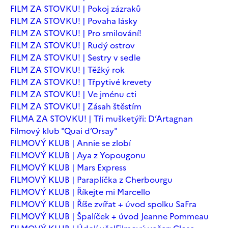
FILM ZA STOVKU! | Pokoj zázraků
FILM ZA STOVKU! | Povaha lásky
FILM ZA STOVKU! | Pro smilování!
FILM ZA STOVKU! | Rudý ostrov
FILM ZA STOVKU! | Sestry v sedle
FILM ZA STOVKU! | Těžký rok
FILM ZA STOVKU! | Třpytivé krevety
FILM ZA STOVKU! | Ve jménu cti
FILM ZA STOVKU! | Zásah štěstím
FILMA ZA STOVKU! | Tři mušketýři: D’Artagnan
Filmový klub "Quai d’Orsay"
FILMOVÝ KLUB | Annie se zlobí
FILMOVÝ KLUB | Aya z Yopougonu
FILMOVÝ KLUB | Mars Express
FILMOVÝ KLUB | Paraplíčka z Cherbourgu
FILMOVÝ KLUB | Říkejte mi Marcello
FILMOVÝ KLUB | Říše zvířat + úvod spolku SaFra
FILMOVÝ KLUB | Špalíček + úvod Jeanne Pommeau