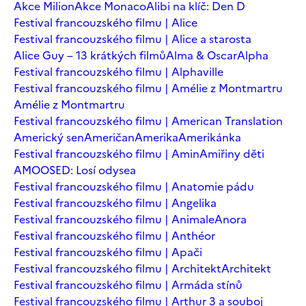
Akce Milion
Akce Monaco
Alibi na klíč: Den D
Festival francouzského filmu | Alice
Festival francouzského filmu | Alice a starosta
Alice Guy – 13 krátkých filmů
Alma & Oscar
Alpha
Festival francouzského filmu | Alphaville
Festival francouzského filmu | Amélie z Montmartru
Amélie z Montmartru
Festival francouzského filmu | American Translation
Americký sen
Američan
Amerika
Amerikánka
Festival francouzského filmu | Amin
Amiřiny děti
AMOOSED: Losí odysea
Festival francouzského filmu | Anatomie pádu
Festival francouzského filmu | Angelika
Festival francouzského filmu | Animale
Anora
Festival francouzského filmu | Anthéor
Festival francouzského filmu | Apači
Festival francouzského filmu | Architekt
Architekt
Festival francouzského filmu | Armáda stínů
Festival francouzského filmu | Arthur 3 a souboj