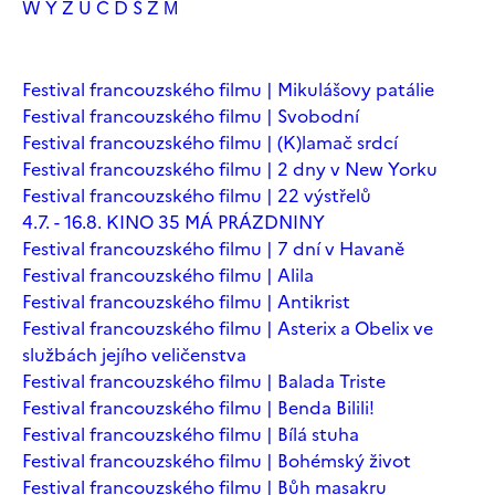
W
Y
Z
Ú
Č
Ď
Š
Ž
М
Festival francouzského filmu | Mikulášovy patálie
Festival francouzského filmu | Svobodní
Festival francouzského filmu | (K)lamač srdcí
Festival francouzského filmu | 2 dny v New Yorku
Festival francouzského filmu | 22 výstřelů
4.7. - 16.8. KINO 35 MÁ PRÁZDNINY
Festival francouzského filmu | 7 dní v Havaně
Festival francouzského filmu | Alila
Festival francouzského filmu | Antikrist
Festival francouzského filmu | Asterix a Obelix ve
službách jejího veličenstva
Festival francouzského filmu | Balada Triste
Festival francouzského filmu | Benda Bilili!
Festival francouzského filmu | Bílá stuha
Festival francouzského filmu | Bohémský život
Festival francouzského filmu | Bůh masakru