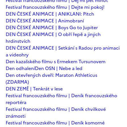
Festival francouzského filmu | Dej mi pět minut
Festival francouzského filmu | Dejte mi pokoj!
DEN ČESKÉ ANIMACE | ANIKLANI: Pitch
DEN ČESKÉ ANIMACE | Animobraní
DEN ČESKÉ ANIMACE | Boys Go to Jupiter
DEN ČESKÉ ANIMACE | O obří řepě a jiných
hrdinstvích
DEN ČESKÉ ANIMACE | Setkání s Radou pro animaci
a videohry
Den kazašského filmu s Ermekem Tursunovem
Den odhalení
Den OSN | Nebe a led
Den otevřených dveří: Maraton Athleticus
(ZDARMA)
DEN ZEMĚ | Tenkrát v lese
Festival francouzského filmu | Deník francouzského
reportéra
Festival francouzského filmu | Deník chvilkové
známosti
Festival francouzského filmu | Deník komorné