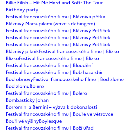
Billie Eilish – Hit Me Hard and Soft: The Tour
Birthday party
Festival francouzského filmu | Bláznivá pětka
Bláznivý Marsupilami (verze s dabingem)
Festival francouzského filmu | Bláznivý Petříček
Festival francouzského filmu | Bláznivý Petříček
Festival francouzského filmu | Bláznivý Petříček
Bláznivý piknik
Festival francouzského filmu | Blízko
Blízko
Festival francouzského filmu | Blízko
Festival francouzského filmu | Bloudění
Festival francouzského filmu | Bob hazardér
Bod obnovy
Festival francouzského filmu | Bod zlomu
Bod zlomu
Bolero
Festival francouzského filmu | Bolero
Bombastický Johan
Borromini a Bernini – výzva k dokonalosti
Festival francouzského filmu | Bouře ve větrovce
Bouřlivé výšiny
Boylesque
Festival francouzského filmu | Boží úřad