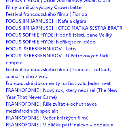
FILMOVÝ KLUB | Údolí včel
Filmový večer: Close
Filmy umělců výstavy Crown Letter
Festival francouzského filmu | Florida
FOCUS JIM JARMUSCH: Kafe a cigára
FOCUS JIM JARMUSCH: OTEC MATKA SESTRA BRATR
FOCUS SOPHIE HYDE: Hodně štěstí, pane Veliký
FOCUS SOPHIE HYDE: Neříkejte mi dědo
FOCUS: SEREBRENNIKOV | Léto
FOCUS: SEREBRENNIKOV | U Petrovových řádí
chřipka
Festival francouzského filmu | François Truffaut,
scénář mého života
Francouzské dokumenty na festivalu Jeden svět
FRANKOFONIE | Nový rok, který nepřišel (The New
Year That Never Came)
FRANKOFONIE | Říše zvířat + ochutnávka
mezinárodních specialit
FRANKOFONIE | Večer krátkých filmů
FRANKOFONIE | Vidlička patří nalevo + debata a