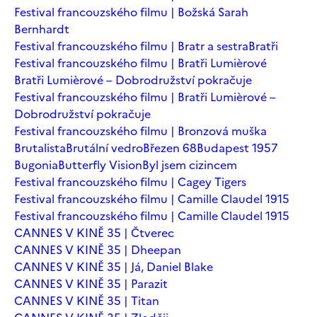
Festival francouzského filmu | Božská Sarah
Bernhardt
Festival francouzského filmu | Bratr a sestra
Bratři
Festival francouzského filmu | Bratři Lumièrové
Bratři Lumièrové – Dobrodružství pokračuje
Festival francouzského filmu | Bratři Lumièrové –
Dobrodružství pokračuje
Festival francouzského filmu | Bronzová muška
Brutalista
Brutální vedro
Březen 68
Budapest 1957
Bugonia
Butterfly Vision
Byl jsem cizincem
Festival francouzského filmu | Cagey Tigers
Festival francouzského filmu | Camille Claudel 1915
Festival francouzského filmu | Camille Claudel 1915
CANNES V KINĚ 35 | Čtverec
CANNES V KINĚ 35 | Dheepan
CANNES V KINĚ 35 | Já, Daniel Blake
CANNES V KINĚ 35 | Parazit
CANNES V KINĚ 35 | Titan