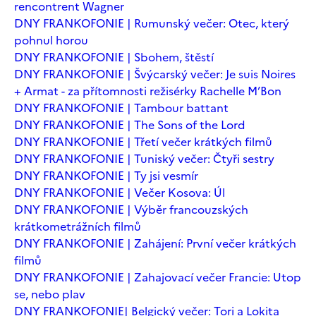
rencontrent Wagner
DNY FRANKOFONIE | Rumunský večer: Otec, který
pohnul horou
DNY FRANKOFONIE | Sbohem, štěstí
DNY FRANKOFONIE | Švýcarský večer: Je suis Noires
+ Armat - za přítomnosti režisérky Rachelle M’Bon
DNY FRANKOFONIE | Tambour battant
DNY FRANKOFONIE | The Sons of the Lord
DNY FRANKOFONIE | Třetí večer krátkých filmů
DNY FRANKOFONIE | Tuniský večer: Čtyři sestry
DNY FRANKOFONIE | Ty jsi vesmír
DNY FRANKOFONIE | Večer Kosova: Úl
DNY FRANKOFONIE | Výběr francouzských
krátkometrážních filmů
DNY FRANKOFONIE | Zahájení: První večer krátkých
filmů
DNY FRANKOFONIE | Zahajovací večer Francie: Utop
se, nebo plav
DNY FRANKOFONIE| Belgický večer: Tori a Lokita