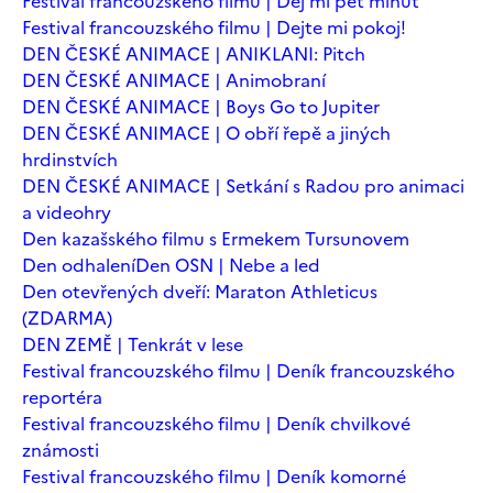
Festival francouzského filmu | Dej mi pět minut
Festival francouzského filmu | Dejte mi pokoj!
DEN ČESKÉ ANIMACE | ANIKLANI: Pitch
DEN ČESKÉ ANIMACE | Animobraní
DEN ČESKÉ ANIMACE | Boys Go to Jupiter
DEN ČESKÉ ANIMACE | O obří řepě a jiných
hrdinstvích
DEN ČESKÉ ANIMACE | Setkání s Radou pro animaci
a videohry
Den kazašského filmu s Ermekem Tursunovem
Den odhalení
Den OSN | Nebe a led
Den otevřených dveří: Maraton Athleticus
(ZDARMA)
DEN ZEMĚ | Tenkrát v lese
Festival francouzského filmu | Deník francouzského
reportéra
Festival francouzského filmu | Deník chvilkové
známosti
Festival francouzského filmu | Deník komorné