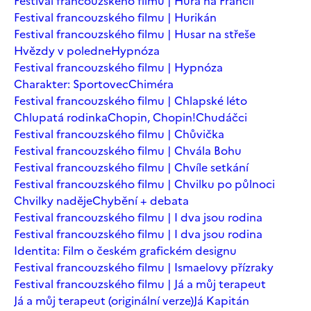
Festival francouzského filmu | Hurá na Francii
Festival francouzského filmu | Hurikán
Festival francouzského filmu | Husar na střeše
Hvězdy v poledne
Hypnóza
Festival francouzského filmu | Hypnóza
Charakter: Sportovec
Chiméra
Festival francouzského filmu | Chlapské léto
Chlupatá rodinka
Chopin, Chopin!
Chudáčci
Festival francouzského filmu | Chůvička
Festival francouzského filmu | Chvála Bohu
Festival francouzského filmu | Chvíle setkání
Festival francouzského filmu | Chvilku po půlnoci
Chvilky naděje
Chybění + debata
Festival francouzského filmu | I dva jsou rodina
Festival francouzského filmu | I dva jsou rodina
Identita: Film o českém grafickém designu
Festival francouzského filmu | Ismaelovy přízraky
Festival francouzského filmu | Já a můj terapeut
Já a můj terapeut (originální verze)
Já Kapitán