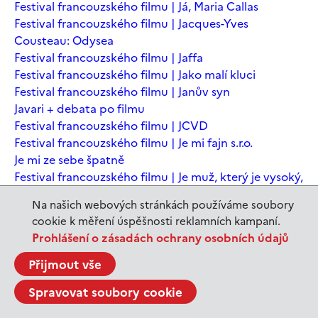
Festival francouzského filmu | Já, Maria Callas
Festival francouzského filmu | Jacques-Yves
Cousteau: Odysea
Festival francouzského filmu | Jaffa
Festival francouzského filmu | Jako malí kluci
Festival francouzského filmu | Janův syn
Javari + debata po filmu
Festival francouzského filmu | JCVD
Festival francouzského filmu | Je mi fajn s.r.o.
Je mi ze sebe špatně
Festival francouzského filmu | Je muž, který je vysoký,
šťastný? Animovaná konverzace s Noamem
Na našich webových stránkách používáme soubory
Chomským
cookie k měření úspěšnosti reklamních kampaní.
Festival francouzského filmu | Je to jen konec světa
Prohlášení o zásadách ochrany osobních údajů
Festival francouzského filmu | Je to jen konec světa
Festival francouzského filmu | Jeanne du Barry -
Přijmout vše
Králova milenka
Spravovat soubory cookie
Jeanne du Barry – Králova milenka
JEDEN SVĚT | Alláh není povinen