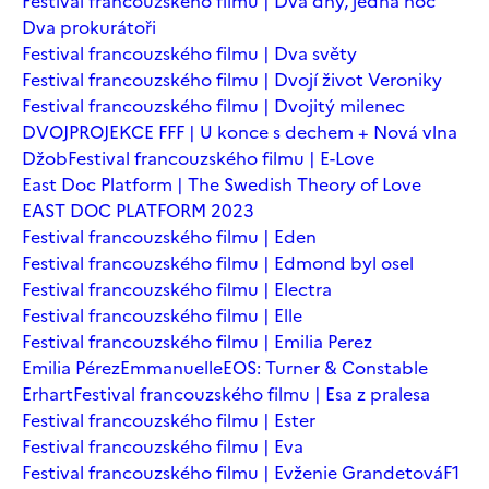
Festival francouzského filmu | Dva dny, jedna noc
Dva prokurátoři
Festival francouzského filmu | Dva světy
Festival francouzského filmu | Dvojí život Veroniky
Festival francouzského filmu | Dvojitý milenec
DVOJPROJEKCE FFF | U konce s dechem + Nová vlna
Džob
Festival francouzského filmu | E-Love
East Doc Platform | The Swedish Theory of Love
EAST DOC PLATFORM 2023
Festival francouzského filmu | Eden
Festival francouzského filmu | Edmond byl osel
Festival francouzského filmu | Electra
Festival francouzského filmu | Elle
Festival francouzského filmu | Emilia Perez
Emilia Pérez
Emmanuelle
EOS: Turner & Constable
Erhart
Festival francouzského filmu | Esa z pralesa
Festival francouzského filmu | Ester
Festival francouzského filmu | Eva
Festival francouzského filmu | Evženie Grandetová
F1