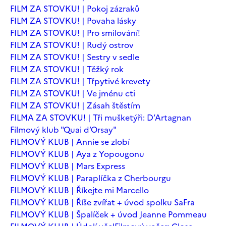
FILM ZA STOVKU! | Pokoj zázraků
FILM ZA STOVKU! | Povaha lásky
FILM ZA STOVKU! | Pro smilování!
FILM ZA STOVKU! | Rudý ostrov
FILM ZA STOVKU! | Sestry v sedle
FILM ZA STOVKU! | Těžký rok
FILM ZA STOVKU! | Třpytivé krevety
FILM ZA STOVKU! | Ve jménu cti
FILM ZA STOVKU! | Zásah štěstím
FILMA ZA STOVKU! | Tři mušketýři: D’Artagnan
Filmový klub "Quai d’Orsay"
FILMOVÝ KLUB | Annie se zlobí
FILMOVÝ KLUB | Aya z Yopougonu
FILMOVÝ KLUB | Mars Express
FILMOVÝ KLUB | Paraplíčka z Cherbourgu
FILMOVÝ KLUB | Říkejte mi Marcello
FILMOVÝ KLUB | Říše zvířat + úvod spolku SaFra
FILMOVÝ KLUB | Špalíček + úvod Jeanne Pommeau