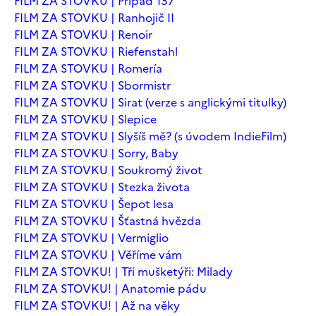
FILM ZA STOVKU | Případ 137
FILM ZA STOVKU | Ranhojič II
FILM ZA STOVKU | Renoir
FILM ZA STOVKU | Riefenstahl
FILM ZA STOVKU | Romería
FILM ZA STOVKU | Sbormistr
FILM ZA STOVKU | Sirat (verze s anglickými titulky)
FILM ZA STOVKU | Slepice
FILM ZA STOVKU | Slyšíš mě? (s úvodem IndieFilm)
FILM ZA STOVKU | Sorry, Baby
FILM ZA STOVKU | Soukromý život
FILM ZA STOVKU | Stezka života
FILM ZA STOVKU | Šepot lesa
FILM ZA STOVKU | Šťastná hvězda
FILM ZA STOVKU | Vermiglio
FILM ZA STOVKU | Věříme vám
FILM ZA STOVKU! | Tři mušketýři: Milady
FILM ZA STOVKU! | Anatomie pádu
FILM ZA STOVKU! | Až na věky