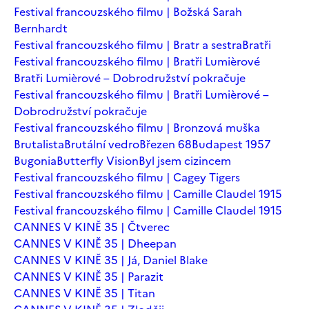
Festival francouzského filmu | Božská Sarah
Bernhardt
Festival francouzského filmu | Bratr a sestra
Bratři
Festival francouzského filmu | Bratři Lumièrové
Bratři Lumièrové – Dobrodružství pokračuje
Festival francouzského filmu | Bratři Lumièrové –
Dobrodružství pokračuje
Festival francouzského filmu | Bronzová muška
Brutalista
Brutální vedro
Březen 68
Budapest 1957
Bugonia
Butterfly Vision
Byl jsem cizincem
Festival francouzského filmu | Cagey Tigers
Festival francouzského filmu | Camille Claudel 1915
Festival francouzského filmu | Camille Claudel 1915
CANNES V KINĚ 35 | Čtverec
CANNES V KINĚ 35 | Dheepan
CANNES V KINĚ 35 | Já, Daniel Blake
CANNES V KINĚ 35 | Parazit
CANNES V KINĚ 35 | Titan