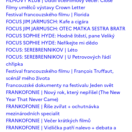
FILMOVÝ KLUB | Údolí včel
Filmový večer: Close
Filmy umělců výstavy Crown Letter
Festival francouzského filmu | Florida
FOCUS JIM JARMUSCH: Kafe a cigára
FOCUS JIM JARMUSCH: OTEC MATKA SESTRA BRATR
FOCUS SOPHIE HYDE: Hodně štěstí, pane Veliký
FOCUS SOPHIE HYDE: Neříkejte mi dědo
FOCUS: SEREBRENNIKOV | Léto
FOCUS: SEREBRENNIKOV | U Petrovových řádí
chřipka
Festival francouzského filmu | François Truffaut,
scénář mého života
Francouzské dokumenty na festivalu Jeden svět
FRANKOFONIE | Nový rok, který nepřišel (The New
Year That Never Came)
FRANKOFONIE | Říše zvířat + ochutnávka
mezinárodních specialit
FRANKOFONIE | Večer krátkých filmů
FRANKOFONIE | Vidlička patří nalevo + debata a