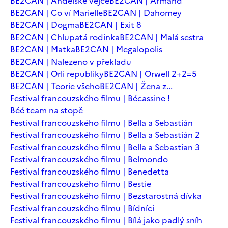
BE2CAN | Andělské vejce
BE2CAN | Armand
BE2CAN | Co ví Marielle
BE2CAN | Dahomey
BE2CAN | Dogma
BE2CAN | Exit 8
BE2CAN | Chlupatá rodinka
BE2CAN | Malá sestra
BE2CAN | Matka
BE2CAN | Megalopolis
BE2CAN | Nalezeno v překladu
BE2CAN | Orli republiky
BE2CAN | Orwell 2+2=5
BE2CAN | Teorie všeho
BE2CAN | Žena z...
Festival francouzského filmu | Bécassine !
Béé team na stopě
Festival francouzského filmu | Bella a Sebastián
Festival francouzského filmu | Bella a Sebastián 2
Festival francouzského filmu | Bella a Sebastian 3
Festival francouzského filmu | Belmondo
Festival francouzského filmu | Benedetta
Festival francouzského filmu | Bestie
Festival francouzského filmu | Bezstarostná dívka
Festival francouzského filmu | Bídníci
Festival francouzského filmu | Bílá jako padlý sníh