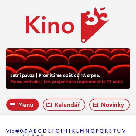
Menu
Kalendář
Novinky
Vše
#
0-9
A
B
C
D
E
F
G
H
I
J
K
L
M
N
O
P
Q
R
S
T
U
V