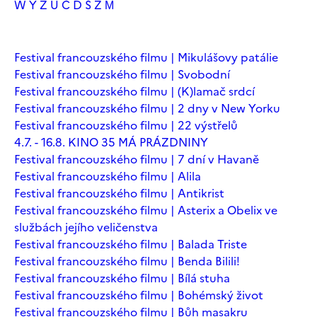
W
Y
Z
Ú
Č
Ď
Š
Ž
М
Festival francouzského filmu | Mikulášovy patálie
Festival francouzského filmu | Svobodní
Festival francouzského filmu | (K)lamač srdcí
Festival francouzského filmu | 2 dny v New Yorku
Festival francouzského filmu | 22 výstřelů
4.7. - 16.8. KINO 35 MÁ PRÁZDNINY
Festival francouzského filmu | 7 dní v Havaně
Festival francouzského filmu | Alila
Festival francouzského filmu | Antikrist
Festival francouzského filmu | Asterix a Obelix ve
službách jejího veličenstva
Festival francouzského filmu | Balada Triste
Festival francouzského filmu | Benda Bilili!
Festival francouzského filmu | Bílá stuha
Festival francouzského filmu | Bohémský život
Festival francouzského filmu | Bůh masakru