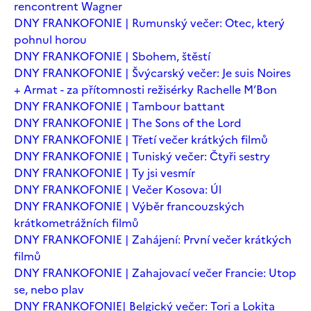
rencontrent Wagner
DNY FRANKOFONIE | Rumunský večer: Otec, který
pohnul horou
DNY FRANKOFONIE | Sbohem, štěstí
DNY FRANKOFONIE | Švýcarský večer: Je suis Noires
+ Armat - za přítomnosti režisérky Rachelle M’Bon
DNY FRANKOFONIE | Tambour battant
DNY FRANKOFONIE | The Sons of the Lord
DNY FRANKOFONIE | Třetí večer krátkých filmů
DNY FRANKOFONIE | Tuniský večer: Čtyři sestry
DNY FRANKOFONIE | Ty jsi vesmír
DNY FRANKOFONIE | Večer Kosova: Úl
DNY FRANKOFONIE | Výběr francouzských
krátkometrážních filmů
DNY FRANKOFONIE | Zahájení: První večer krátkých
filmů
DNY FRANKOFONIE | Zahajovací večer Francie: Utop
se, nebo plav
DNY FRANKOFONIE| Belgický večer: Tori a Lokita