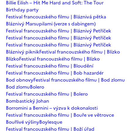
Billie Eilish – Hit Me Hard and Soft: The Tour
Birthday party
Festival francouzského filmu | Bláznivá pětka
Bláznivý Marsupilami (verze s dabingem)
Festival francouzského filmu | Bláznivý Petříček
Festival francouzského filmu | Bláznivý Petříček
Festival francouzského filmu | Bláznivý Petříček
Bláznivý piknik
Festival francouzského filmu | Blízko
Blízko
Festival francouzského filmu | Blízko
Festival francouzského filmu | Bloudění
Festival francouzského filmu | Bob hazardér
Bod obnovy
Festival francouzského filmu | Bod zlomu
Bod zlomu
Bolero
Festival francouzského filmu | Bolero
Bombastický Johan
Borromini a Bernini – výzva k dokonalosti
Festival francouzského filmu | Bouře ve větrovce
Bouřlivé výšiny
Boylesque
Festival francouzského filmu | Boží úřad