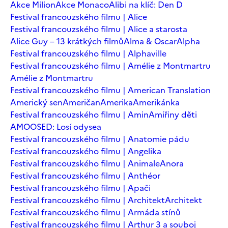
Akce Milion
Akce Monaco
Alibi na klíč: Den D
Festival francouzského filmu | Alice
Festival francouzského filmu | Alice a starosta
Alice Guy – 13 krátkých filmů
Alma & Oscar
Alpha
Festival francouzského filmu | Alphaville
Festival francouzského filmu | Amélie z Montmartru
Amélie z Montmartru
Festival francouzského filmu | American Translation
Americký sen
Američan
Amerika
Amerikánka
Festival francouzského filmu | Amin
Amiřiny děti
AMOOSED: Losí odysea
Festival francouzského filmu | Anatomie pádu
Festival francouzského filmu | Angelika
Festival francouzského filmu | Animale
Anora
Festival francouzského filmu | Anthéor
Festival francouzského filmu | Apači
Festival francouzského filmu | Architekt
Architekt
Festival francouzského filmu | Armáda stínů
Festival francouzského filmu | Arthur 3 a souboj