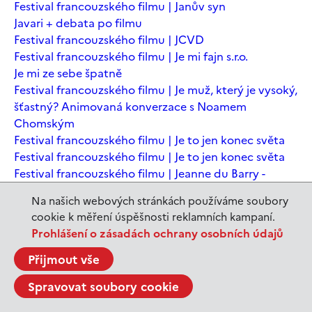
Festival francouzského filmu | Janův syn
Javari + debata po filmu
Festival francouzského filmu | JCVD
Festival francouzského filmu | Je mi fajn s.r.o.
Je mi ze sebe špatně
Festival francouzského filmu | Je muž, který je vysoký,
šťastný? Animovaná konverzace s Noamem
Chomským
Festival francouzského filmu | Je to jen konec světa
Festival francouzského filmu | Je to jen konec světa
Festival francouzského filmu | Jeanne du Barry -
Králova milenka
Na našich webových stránkách používáme soubory
Jeanne du Barry – Králova milenka
cookie k měření úspěšnosti reklamních kampaní.
JEDEN SVĚT | Alláh není povinen
Prohlášení o zásadách ochrany osobních údajů
JEDEN SVĚT | Až mě zabásnou
JEDEN SVĚT | Carmela a ti, co prochází
Přijmout vše
JEDEN SVĚT | Dítě prachu
Spravovat soubory cookie
JEDEN SVĚT | Drobná nehoda
JEDEN SVĚT | Důkazy lásky