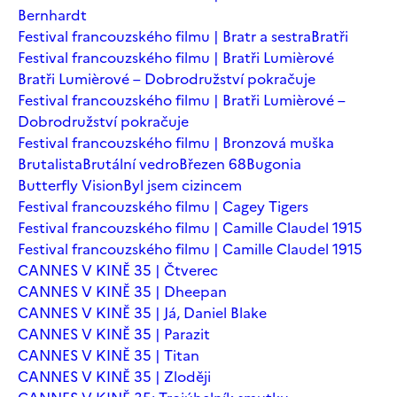
Bernhardt
Festival francouzského filmu | Bratr a sestra
Bratři
Festival francouzského filmu | Bratři Lumièrové
Bratři Lumièrové – Dobrodružství pokračuje
Festival francouzského filmu | Bratři Lumièrové –
Dobrodružství pokračuje
Festival francouzského filmu | Bronzová muška
Brutalista
Brutální vedro
Březen 68
Bugonia
Butterfly Vision
Byl jsem cizincem
Festival francouzského filmu | Cagey Tigers
Festival francouzského filmu | Camille Claudel 1915
Festival francouzského filmu | Camille Claudel 1915
CANNES V KINĚ 35 | Čtverec
CANNES V KINĚ 35 | Dheepan
CANNES V KINĚ 35 | Já, Daniel Blake
CANNES V KINĚ 35 | Parazit
CANNES V KINĚ 35 | Titan
CANNES V KINĚ 35 | Zloději