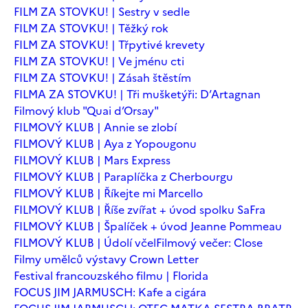
FILM ZA STOVKU! | Sestry v sedle
FILM ZA STOVKU! | Těžký rok
FILM ZA STOVKU! | Třpytivé krevety
FILM ZA STOVKU! | Ve jménu cti
FILM ZA STOVKU! | Zásah štěstím
FILMA ZA STOVKU! | Tři mušketýři: D’Artagnan
Filmový klub "Quai d’Orsay"
FILMOVÝ KLUB | Annie se zlobí
FILMOVÝ KLUB | Aya z Yopougonu
FILMOVÝ KLUB | Mars Express
FILMOVÝ KLUB | Paraplíčka z Cherbourgu
FILMOVÝ KLUB | Říkejte mi Marcello
FILMOVÝ KLUB | Říše zvířat + úvod spolku SaFra
FILMOVÝ KLUB | Špalíček + úvod Jeanne Pommeau
FILMOVÝ KLUB | Údolí včel
Filmový večer: Close
Filmy umělců výstavy Crown Letter
Festival francouzského filmu | Florida
FOCUS JIM JARMUSCH: Kafe a cigára