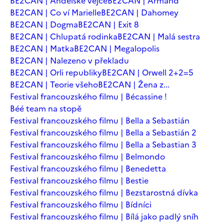
BE2CAN | Andělské vejce
BE2CAN | Armand
BE2CAN | Co ví Marielle
BE2CAN | Dahomey
BE2CAN | Dogma
BE2CAN | Exit 8
BE2CAN | Chlupatá rodinka
BE2CAN | Malá sestra
BE2CAN | Matka
BE2CAN | Megalopolis
BE2CAN | Nalezeno v překladu
BE2CAN | Orli republiky
BE2CAN | Orwell 2+2=5
BE2CAN | Teorie všeho
BE2CAN | Žena z...
Festival francouzského filmu | Bécassine !
Béé team na stopě
Festival francouzského filmu | Bella a Sebastián
Festival francouzského filmu | Bella a Sebastián 2
Festival francouzského filmu | Bella a Sebastian 3
Festival francouzského filmu | Belmondo
Festival francouzského filmu | Benedetta
Festival francouzského filmu | Bestie
Festival francouzského filmu | Bezstarostná dívka
Festival francouzského filmu | Bídníci
Festival francouzského filmu | Bílá jako padlý sníh