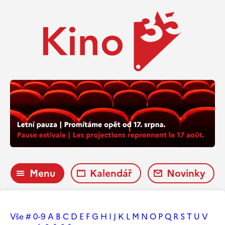
Menu
Kalendář
Novinky
Vše
#
0-9
A
B
C
D
E
F
G
H
I
J
K
L
M
N
O
P
Q
R
S
T
U
V