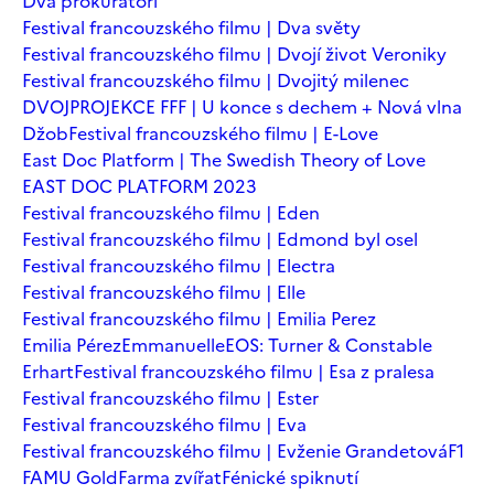
Dva prokurátoři
Festival francouzského filmu | Dva světy
Festival francouzského filmu | Dvojí život Veroniky
Festival francouzského filmu | Dvojitý milenec
DVOJPROJEKCE FFF | U konce s dechem + Nová vlna
Džob
Festival francouzského filmu | E-Love
East Doc Platform | The Swedish Theory of Love
EAST DOC PLATFORM 2023
Festival francouzského filmu | Eden
Festival francouzského filmu | Edmond byl osel
Festival francouzského filmu | Electra
Festival francouzského filmu | Elle
Festival francouzského filmu | Emilia Perez
Emilia Pérez
Emmanuelle
EOS: Turner & Constable
Erhart
Festival francouzského filmu | Esa z pralesa
Festival francouzského filmu | Ester
Festival francouzského filmu | Eva
Festival francouzského filmu | Evženie Grandetová
F1
FAMU Gold
Farma zvířat
Fénické spiknutí