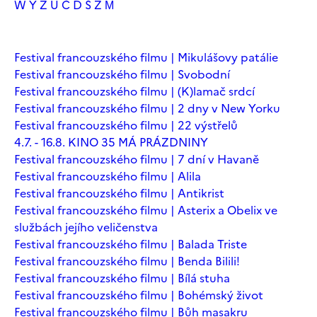
W
Y
Z
Ú
Č
Ď
Š
Ž
М
Festival francouzského filmu | Mikulášovy patálie
Festival francouzského filmu | Svobodní
Festival francouzského filmu | (K)lamač srdcí
Festival francouzského filmu | 2 dny v New Yorku
Festival francouzského filmu | 22 výstřelů
4.7. - 16.8. KINO 35 MÁ PRÁZDNINY
Festival francouzského filmu | 7 dní v Havaně
Festival francouzského filmu | Alila
Festival francouzského filmu | Antikrist
Festival francouzského filmu | Asterix a Obelix ve
službách jejího veličenstva
Festival francouzského filmu | Balada Triste
Festival francouzského filmu | Benda Bilili!
Festival francouzského filmu | Bílá stuha
Festival francouzského filmu | Bohémský život
Festival francouzského filmu | Bůh masakru