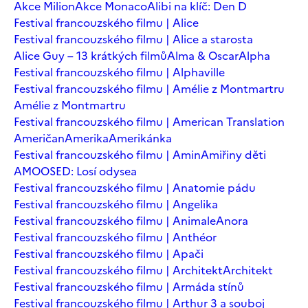
Akce Milion
Akce Monaco
Alibi na klíč: Den D
Festival francouzského filmu | Alice
Festival francouzského filmu | Alice a starosta
Alice Guy – 13 krátkých filmů
Alma & Oscar
Alpha
Festival francouzského filmu | Alphaville
Festival francouzského filmu | Amélie z Montmartru
Amélie z Montmartru
Festival francouzského filmu | American Translation
Američan
Amerika
Amerikánka
Festival francouzského filmu | Amin
Amiřiny děti
AMOOSED: Losí odysea
Festival francouzského filmu | Anatomie pádu
Festival francouzského filmu | Angelika
Festival francouzského filmu | Animale
Anora
Festival francouzského filmu | Anthéor
Festival francouzského filmu | Apači
Festival francouzského filmu | Architekt
Architekt
Festival francouzského filmu | Armáda stínů
Festival francouzského filmu | Arthur 3 a souboj