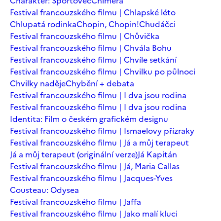
Charakter: Sportovec
Chiméra
Festival francouzského filmu | Chlapské léto
Chlupatá rodinka
Chopin, Chopin!
Chudáčci
Festival francouzského filmu | Chůvička
Festival francouzského filmu | Chvála Bohu
Festival francouzského filmu | Chvíle setkání
Festival francouzského filmu | Chvilku po půlnoci
Chvilky naděje
Chybění + debata
Festival francouzského filmu | I dva jsou rodina
Festival francouzského filmu | I dva jsou rodina
Identita: Film o českém grafickém designu
Festival francouzského filmu | Ismaelovy přízraky
Festival francouzského filmu | Já a můj terapeut
Já a můj terapeut (originální verze)
Já Kapitán
Festival francouzského filmu | Já, Maria Callas
Festival francouzského filmu | Jacques-Yves
Cousteau: Odysea
Festival francouzského filmu | Jaffa
Festival francouzského filmu | Jako malí kluci