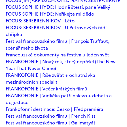
FOCUS JIM JARMUSCH: OTEC MATKA SESTRA BRATR
FOCUS SOPHIE HYDE: Hodně štěstí, pane Veliký
FOCUS SOPHIE HYDE: Neříkejte mi dědo
FOCUS: SEREBRENNIKOV | Léto
FOCUS: SEREBRENNIKOV | U Petrovových řádí
chřipka
Festival francouzského filmu | François Truffaut,
scénář mého života
Francouzské dokumenty na festivalu Jeden svět
FRANKOFONIE | Nový rok, který nepřišel (The New
Year That Never Came)
FRANKOFONIE | Říše zvířat + ochutnávka
mezinárodních specialit
FRANKOFONIE | Večer krátkých filmů
FRANKOFONIE | Vidlička patří nalevo + debata a
degustace
Frankofonní destinace: Česko | Předpremiéra
Festival francouzského filmu | French Kiss
Festival francouzského filmu | Galimatyáš