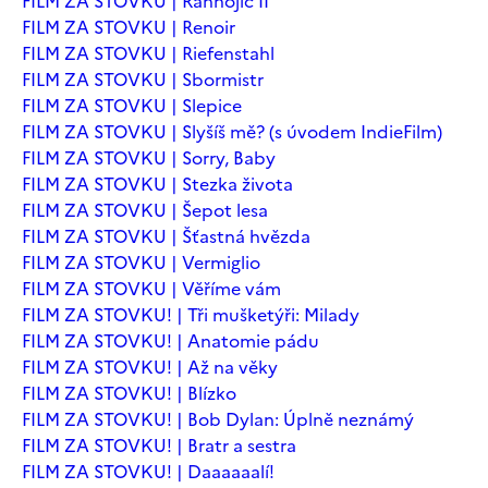
FILM ZA STOVKU | Ranhojič II
FILM ZA STOVKU | Renoir
FILM ZA STOVKU | Riefenstahl
FILM ZA STOVKU | Sbormistr
FILM ZA STOVKU | Slepice
FILM ZA STOVKU | Slyšíš mě? (s úvodem IndieFilm)
FILM ZA STOVKU | Sorry, Baby
FILM ZA STOVKU | Stezka života
FILM ZA STOVKU | Šepot lesa
FILM ZA STOVKU | Šťastná hvězda
FILM ZA STOVKU | Vermiglio
FILM ZA STOVKU | Věříme vám
FILM ZA STOVKU! | Tři mušketýři: Milady
FILM ZA STOVKU! | Anatomie pádu
FILM ZA STOVKU! | Až na věky
FILM ZA STOVKU! | Blízko
FILM ZA STOVKU! | Bob Dylan: Úplně neznámý
FILM ZA STOVKU! | Bratr a sestra
FILM ZA STOVKU! | Daaaaaalí!