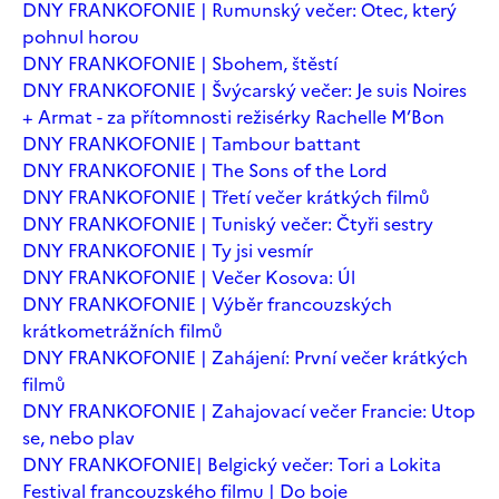
DNY FRANKOFONIE | Rumunský večer: Otec, který
pohnul horou
DNY FRANKOFONIE | Sbohem, štěstí
DNY FRANKOFONIE | Švýcarský večer: Je suis Noires
+ Armat - za přítomnosti režisérky Rachelle M’Bon
DNY FRANKOFONIE | Tambour battant
DNY FRANKOFONIE | The Sons of the Lord
DNY FRANKOFONIE | Třetí večer krátkých filmů
DNY FRANKOFONIE | Tuniský večer: Čtyři sestry
DNY FRANKOFONIE | Ty jsi vesmír
DNY FRANKOFONIE | Večer Kosova: Úl
DNY FRANKOFONIE | Výběr francouzských
krátkometrážních filmů
DNY FRANKOFONIE | Zahájení: První večer krátkých
filmů
DNY FRANKOFONIE | Zahajovací večer Francie: Utop
se, nebo plav
DNY FRANKOFONIE| Belgický večer: Tori a Lokita
Festival francouzského filmu | Do boje