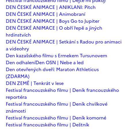
Festival francouzského filmu | Dejte mi pokoj!
DEN ČESKÉ ANIMACE | ANIKLANI: Pitch
DEN ČESKÉ ANIMACE | Animobraní
DEN ČESKÉ ANIMACE | Boys Go to Jupiter
DEN ČESKÉ ANIMACE | O obří řepě a jiných
hrdinstvích
DEN ČESKÉ ANIMACE | Setkání s Radou pro animaci
a videohry
Den kazašského filmu s Ermekem Tursunovem
Den odhalení
Den OSN | Nebe a led
Den otevřených dveří: Maraton Athleticus
(ZDARMA)
DEN ZEMĚ | Tenkrát v lese
Festival francouzského filmu | Deník francouzského
reportéra
Festival francouzského filmu | Deník chvilkové
známosti
Festival francouzského filmu | Deník komorné
Festival francouzského filmu | Deštník