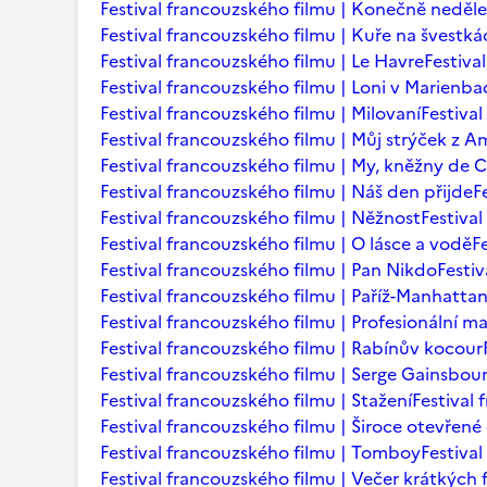
Festival francouzského filmu | Konečně neděle
Festival francouzského filmu | Kuře na švestká
Festival francouzského filmu | Le Havre
Festiva
Festival francouzského filmu | Loni v Marienb
Festival francouzského filmu | Milovaní
Festiva
Festival francouzského filmu | Můj strýček z A
Festival francouzského filmu | My, kněžny de C
Festival francouzského filmu | Náš den přijde
F
Festival francouzského filmu | Něžnost
Festival
Festival francouzského filmu | O lásce a vodě
F
Festival francouzského filmu | Pan Nikdo
Festi
Festival francouzského filmu | Paříž-Manhatta
Festival francouzského filmu | Profesionální m
Festival francouzského filmu | Rabínův kocour
Festival francouzského filmu | Serge Gainsbourg
Festival francouzského filmu | Stažení
Festival
Festival francouzského filmu | Široce otevřené 
Festival francouzského filmu | Tomboy
Festiva
Festival francouzského filmu | Večer krátkých 