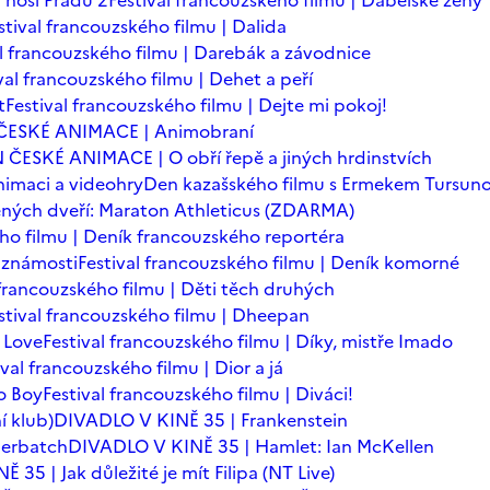
 nosí Pradu 2
Festival francouzského filmu | Ďábelské ženy
stival francouzského filmu | Dalida
al francouzského filmu | Darebák a závodnice
val francouzského filmu | Dehet a peří
t
Festival francouzského filmu | Dejte mi pokoj!
ČESKÉ ANIMACE | Animobraní
 ČESKÉ ANIMACE | O obří řepě a jiných hrdinstvích
imaci a videohry
Den kazašského filmu s Ermekem Tursu
ných dveří: Maraton Athleticus (ZDARMA)
ého filmu | Deník francouzského reportéra
é známosti
Festival francouzského filmu | Deník komorné
 francouzského filmu | Děti těch druhých
stival francouzského filmu | Dheepan
 Love
Festival francouzského filmu | Díky, mistře Imado
ival francouzského filmu | Dior a já
o Boy
Festival francouzského filmu | Diváci!
í klub)
DIVADLO V KINĚ 35 | Frankenstein
berbatch
DIVADLO V KINĚ 35 | Hamlet: Ian McKellen
35 | Jak důležité je mít Filipa (NT Live)