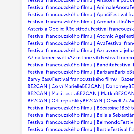
Festival francouzského filmu | Anatomie pádu
Festival francouzského filmu | Animale
Anora
F
Festival francouzského filmu | Apači
Festival f
Festival francouzského filmu | Armáda stínů
Fe
Asterix a Obelix: Říše středu
Festival francouzsk
Festival francouzského filmu | Atomic Age
Fest
Festival francouzského filmu | Ava
Festival fra
Festival francouzského filmu | Aznavour a jeho
Až na konec světa
Až ustane vítr
Festival franc
Festival francouzského filmu | Bandita
Festival
Festival francouzského filmu | Barbara
Barbie
B
Barvy času
Festival francouzského filmu | Bazé
BE2CAN | Co ví Marielle
BE2CAN | Dahomey
B
BE2CAN | Malá sestra
BE2CAN | Matka
BE2CAN 
BE2CAN | Orli republiky
BE2CAN | Orwell 2+2
Festival francouzského filmu | Bécassine !
Béé 
Festival francouzského filmu | Bella a Sebastiá
Festival francouzského filmu | Belmondo
Festi
Festival francouzského filmu | Bestie
Festival f