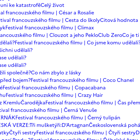
auni ke katastrofě
Celý život
val francouzského filmu | César a Rosalie
tival francouzského filmu | Cesta do školy
Citová hodnota
zyk
Festival francouzského filmu | Climax
francouzského filmu | Clouzot a jeho Peklo
Club Zero
Co je t
dělali?
Festival francouzského filmu | Co jsme komu udělali
ichni udělali?
se udělali?
se udělali?
ili společně?
Co nám zbylo z lásky
t před bojem?
Festival francouzského filmu | Coco Chanel
dé
Festival francouzského filmu | Copacabana
chu
Festival francouzského filmu | Crazy Hair
z Kremlu
Čarodějka
Festival francouzského filmu | Čas přem
tival francouzského filmu | Černá Venuše
ERNÁK
Festival francouzského filmu | Černý tulipán
SKÁ VERZE:Tři mušketýři:D'Artagnan
Československá poh
atky
Čtyři sestry
Festival francouzského filmu | Čtyři sestry
D