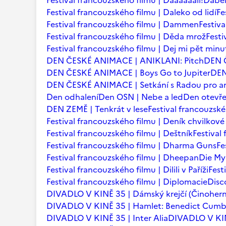
Festival francouzského filmu | Daaaaaalí!
Ďábel
Festival francouzského filmu | Daleko od lidí
Fe
Festival francouzského filmu | Dammen
Festiv
Festival francouzského filmu | Děda mrož
Festi
Festival francouzského filmu | Dej mi pět minu
DEN ČESKÉ ANIMACE | ANIKLANI: Pitch
DEN 
DEN ČESKÉ ANIMACE | Boys Go to Jupiter
DEN
DEN ČESKÉ ANIMACE | Setkání s Radou pro an
Den odhalení
Den OSN | Nebe a led
Den otevře
DEN ZEMĚ | Tenkrát v lese
Festival francouzsk
Festival francouzského filmu | Deník chvilkov
Festival francouzského filmu | Deštník
Festival
Festival francouzského filmu | Dharma Guns
Fe
Festival francouzského filmu | Dheepan
Die My
Festival francouzského filmu | Dilili v Paříži
Fest
Festival francouzského filmu | Diplomacie
Disc
DIVADLO V KINĚ 35 | Dámský krejčí (Činohern
DIVADLO V KINĚ 35 | Hamlet: Benedict Cum
DIVADLO V KINĚ 35 | Inter Alia
DIVADLO V KINĚ 