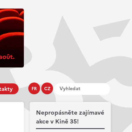
takty
FR
CZ
Nepropásněte zajímavé
akce v Kině 35!