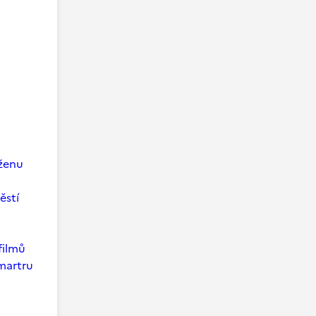
 ženu
ěstí
filmů
martru