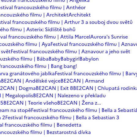
Festival francouzského filmu | Angelika
estival francouzského filmu | Anthéor
rancouzského filmu | Architekt
Architekt
stival francouzského filmu | Arthur 3 a souboj dvou světů
ého filmu | Asterix: Sídliště bohů
ival francouzského filmu | Attila Marcel
Aurora's Sunrise
ncouzského filmu | Aya
Festival francouzského filmu | Aznav
 svět
Festival francouzského filmu | Aznavour a jeho svět
ouzského filmu | Bába
Baby
Babygirl
Babylon
 francouzského filmu | Bang bang!
arva granátového jablka
Festival francouzského filmu | Barv
n
BE2CAN | Andělské vejce
BE2CAN | Armand
E2CAN | Dogma
BE2CAN | Exit 8
BE2CAN | Chlupatá rodink
| Megalopolis
BE2CAN | Nalezeno v překladu
=5
BE2CAN | Teorie všeho
BE2CAN | Žena z...
team na stopě
Festival francouzského filmu | Bella a Sebasti
n 2
Festival francouzského filmu | Bella a Sebastian 3
val francouzského filmu | Benedetta
rancouzského filmu | Bezstarostná dívka