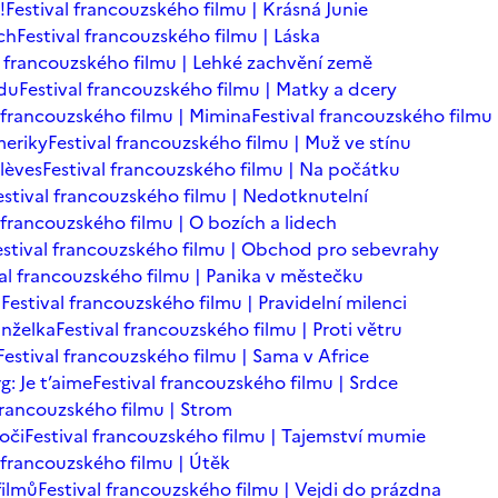
!
Festival francouzského filmu | Krásná Junie
ch
Festival francouzského filmu | Láska
l francouzského filmu | Lehké zachvění země
adu
Festival francouzského filmu | Matky a dcery
l francouzského filmu | Mimina
Festival francouzského filmu 
meriky
Festival francouzského filmu | Muž ve stínu
lèves
Festival francouzského filmu | Na počátku
estival francouzského filmu | Nedotknutelní
 francouzského filmu | O bozích a lidech
estival francouzského filmu | Obchod pro sebevrahy
val francouzského filmu | Panika v městečku
n
Festival francouzského filmu | Pravidelní milenci
anželka
Festival francouzského filmu | Proti větru
Festival francouzského filmu | Sama v Africe
: Je t’aime
Festival francouzského filmu | Srdce
 francouzského filmu | Strom
oči
Festival francouzského filmu | Tajemství mumie
l francouzského filmu | Útěk
filmů
Festival francouzského filmu | Vejdi do prázdna