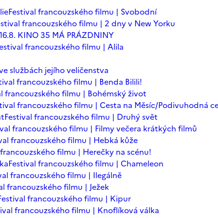
lie
Festival francouzského filmu | Svobodní
stival francouzského filmu | 2 dny v New Yorku
 - 16.8. KINO 35 MÁ PRÁZDNINY
estival francouzského filmu | Alila
 ve službách jejího veličenstva
tival francouzského filmu | Benda Bilili!
al francouzského filmu | Bohémský život
tival francouzského filmu | Cesta na Měsíc/Podivuhodná c
nt
Festival francouzského filmu | Druhý svět
ival francouzského filmu | Filmy večera krátkých filmů
ival francouzského filmu | Hebká kůže
l francouzského filmu | Herečky na scénu!
ska
Festival francouzského filmu | Chameleon
val francouzského filmu | Ilegálně
al francouzského filmu | Ježek
Festival francouzského filmu | Kipur
ival francouzského filmu | Knoflíková válka