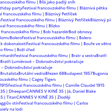
francouzského filmu | Bílá jako padlý sníh
rthday party
Festival francouzského filmu | Bláznivá pětka
al francouzského filmu | Bláznivý Petříček
k
Festival francouzského filmu | Bláznivý Petříček
Bláznivý pi
ival francouzského filmu | Blízko
l francouzského filmu | Bob hazardér
Bod obnovy
zlomu
Bolero
Festival francouzského filmu | Bolero
 k dokonalosti
Festival francouzského filmu | Bouře ve větr
o filmu | Boží úřad
ernhardt
Festival francouzského filmu | Bratr a sestra
Bratři
é
Bratři Lumièrové – Dobrodružství pokračuje
vé – Dobrodružství pokračuje
a
Brutalista
Brutální vedro
Březen 68
Budapest 1957
Bugonia
couzského filmu | Cagey Tigers
 1915
Festival francouzského filmu | Camille Claudel 1915
35 | Dheepan
CANNES V KINĚ 35 | Já, Daniel Blake
 | Titan
CANNES V KINĚ 35 | Zloději
ggiův stín
Festival francouzského filmu | Carlos
yjely na lodi