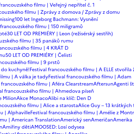
 francouzského filmu | Veřejný nepřítel č. 1
ancouzského filmu | Zprávy z domova / Zprávy z domu
issing
100 let Ingeborg Bachmann: Vysnění
l francouzského filmu | 150 miligramů
oté
30 LET OD PREMIÉRY | Leon (režisérský sestřih)
ouzského filmu | 35 panáků rumu
francouzského filmu | 4 KRÁT D
ínu
50 LET OD PREMIÉRY | Čelisti
ancouzského filmu | 9 prstů
 do kuchyně!
Festival francouzského filmu | A ELLE stvořila
ilmu | A válka je tady
Festival francouzského filmu | Adam
l francouzského filmu | Aféra Clearstream
Aftersun
Agenti št
val francouzského filmu | Ahmedova píseň
 Milion
Akce Monaco
Alibi na klíč: Den D
ancouzského filmu | Alice a starosta
Alice Guy – 13 krátkých 
u | Alphaville
Festival francouzského filmu | Amélie z Mont
ilmu | American Translation
Americký sen
Američan
Amerika
in
Amiřiny děti
AMOOSED: Losí odysea