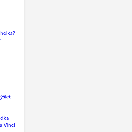
i holka?
?
ýšlet
ádka
a Vinci