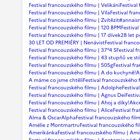
Festival francouzského filmu | Velikáni
Festival
Festival francouzského filmu | Víla
Festival fr
Festival francouzského filmu | Zvítězit
#annaism
Festival francouzského filmu | 120 BPM
Festiva
Festival francouzského filmu | 17 dívek
28 let p
30 LET OD PREMIÉRY | Nenávist
Festival franc
Festival francouzského filmu | 37°4 S
Festival 
Festival francouzského filmu | 43 stupňů ve st
Festival francouzského filmu | 505g
Festival fr
Festival francouzského filmu | A do kuchyně!
A
A máme co jsme chtěli
Festival francouzského f
Festival francouzského filmu | Adolphe
Festiva
Festival francouzského filmu | Agnus Dei
Festi
Festival francouzského filmu | Ahoj a díky!
Akce
Festival francouzského filmu | Alice
Festival fr
Alma & Oscar
Alpha
Festival francouzského film
Amélie z Montmartru
Festival francouzského f
Amerikánka
Festival francouzského filmu | Am