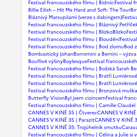
Festival francouzského filmu | Bídníci
Festival 
Billie Eilish – Hit Me Hard and Soft: The Tour
Bi
Bláznivý Marsupilami (verze s dabingem)
Festiv
Festival francouzského filmu | Bláznivý Petříče
Festival francouzského filmu | Blízko
Blízko
Fest
Festival francouzského filmu | Bloudění
Festiva
Festival francouzského filmu | Bod zlomu
Bod 
Bombastický Johan
Borromini a Bernini – výzva
Bouřlivé výšiny
Boylesque
Festival francouzskéh
Festival francouzského filmu | Božská Sarah B
Festival francouzského filmu | Bratři Lumièrov
Festival francouzského filmu | Bratři Lumièro
Festival francouzského filmu | Bronzová mušk
Butterfly Vision
Byl jsem cizincem
Festival fran
Festival francouzského filmu | Camille Claudel
CANNES V KINĚ 35 | Čtverec
CANNES V KINĚ 
CANNES V KINĚ 35 | Parazit
CANNES V KINĚ 35
CANNES V KINĚ 35: Trojúhelník smutku
Carava
Festival francouzského filmu | Célina a Julie si v