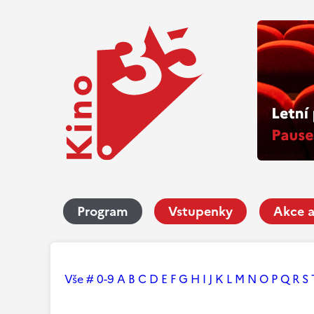
Program
Vstupenky
Akce a
Vše
#
0-9
A
B
C
D
E
F
G
H
I
J
K
L
M
N
O
P
Q
R
S