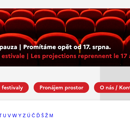
 festivaly
Pronájem prostor
O nás / Kon
T
U
V
W
Y
Z
Ú
Č
Ď
Š
Ž
М