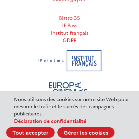
Bistro 35
IF Pass
Institut français
GDPR
Nous utilisons des cookies sur notre site Web pour
mesurer le trafic et le succès des campagnes
publicitaires.
www.ifp.cz
© 2023 Institut français de Prague |
Déclaration de confidentialité
BurnIT
Tajpej Design
code:
design:
Tout accepter
Gérer les cookies