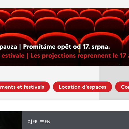
ments et festivals
Location d'espaces
Co
FR
EN