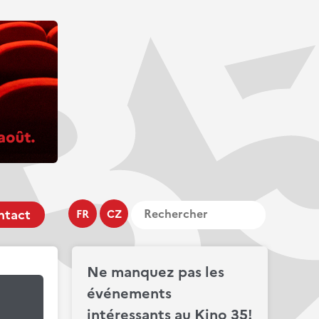
ntact
FR
CZ
Ne manquez pas les
événements
intéressants au Kino 35!