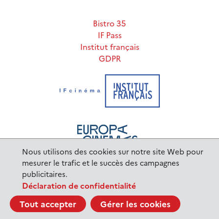
Bistro 35
IF Pass
Institut français
GDPR
Nous utilisons des cookies sur notre site Web pour
mesurer le trafic et le succès des campagnes
publicitaires.
www.ifp.cz
© 2023 Institut français de Prague |
Déclaration de confidentialité
BurnIT
Tajpej Design
code:
design:
Tout accepter
Gérer les cookies