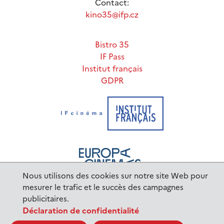
Contact:
kino35@ifp.cz
Bistro 35
IF Pass
Institut français
GDPR
Nous utilisons des cookies sur notre site Web pour
mesurer le trafic et le succès des campagnes
publicitaires.
www.ifp.cz
© 2023 Institut français de Prague |
Déclaration de confidentialité
BurnIT
Tajpej Design
code:
design: