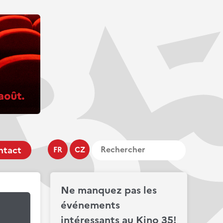
ntact
FR
CZ
Ne manquez pas les
événements
intéressants au Kino 35!