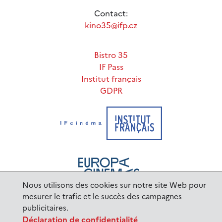
Contact:
kino35@ifp.cz
Bistro 35
IF Pass
Institut français
GDPR
Nous utilisons des cookies sur notre site Web pour
mesurer le trafic et le succès des campagnes
publicitaires.
www.ifp.cz
© 2023 Institut français de Prague |
Déclaration de confidentialité