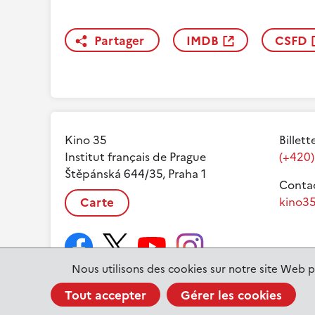
Partager
IMDB
CSFD
Kino 35
Billett
Institut français de Prague
(+420)
Štěpánská 644/35, Praha 1
Contac
Carte
kino35
Nous utilisons des cookies sur notre site Web p
Tout accepter
Gérer les cookies
www.ifp.cz
© 2023 Institut français de Prague |