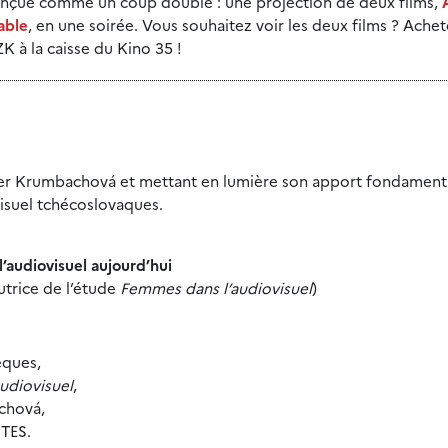
 conçue comme un coup double : une projection de deux films,
able
, en une soirée. Vous souhaitez voir les deux films ? Ache
K à la caisse du Kino 35 !
ster Krumbachová et mettant en lumière son apport fondamen
isuel tchécoslovaques.
’audiovisuel aujourd’hui
trice de l’étude
Femmes dans l’audiovisuel
)
èques,
udiovisuel
,
chová,
ITES.