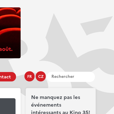
ntact
FR
CZ
Ne manquez pas les
événements
intéressants au Kino 35!