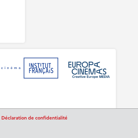
.
Déclaration de confidentialité
BurnIT
Tajpej Design
code:
design: