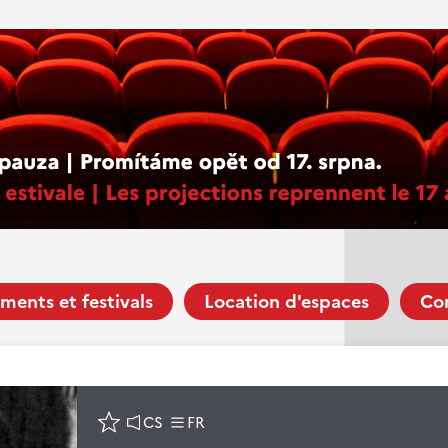
ments et festivals
Location d'espaces
Co
CS
FR