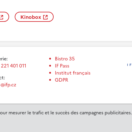
Kinobox
erie:
Bistro 35
 221 401 011
IF Pass
Institut français
t:
GDPR
@ifp.cz
our mesurer le trafic et le succès des campagnes publicitaires