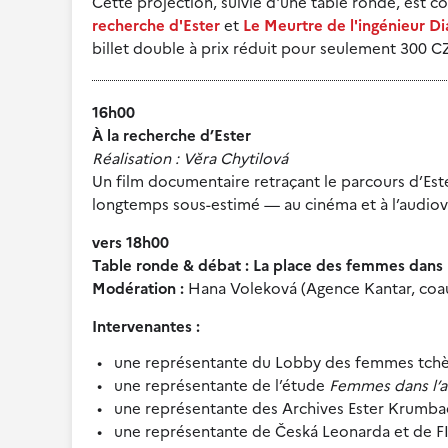
Cette projection, suivie d'une table ronde, est
recherche d'Ester
et
Le Meurtre de l'ingénieur Di
billet double à prix réduit pour seulement 300 CZ
16h00
À la recherche d’Ester
Réalisation : Věra Chytilová
Un film documentaire retraçant le parcours d’E
longtemps sous-estimé — au cinéma et à l’audiov
vers 18h00
Table ronde & débat : La place des femmes dans l
Modération :
Hana Voleková (Agence Kantar, coau
Intervenantes :
une représentante du Lobby des femmes tch
une représentante de l’étude
Femmes dans l’a
une représentante des Archives Ester Krumba
une représentante de Česká Leonarda et de F