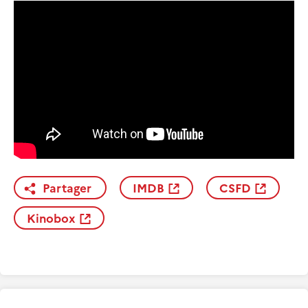
Partager
IMDB
CSFD
Kinobox