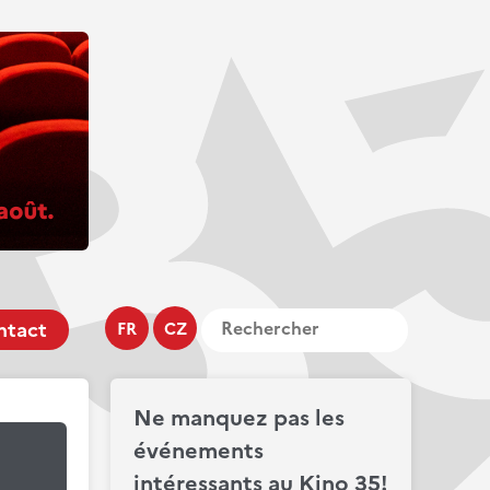
ntact
FR
CZ
Ne manquez pas les
événements
intéressants au Kino 35!