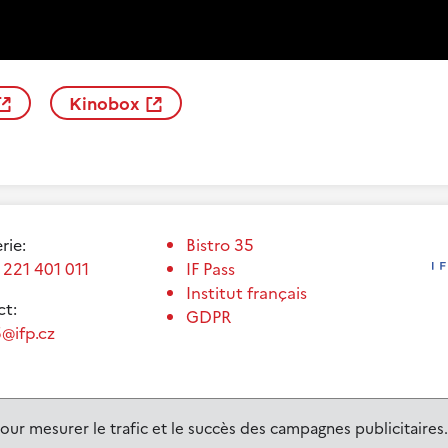
Kinobox
erie:
Bistro 35
 221 401 011
IF Pass
Institut français
t:
GDPR
@ifp.cz
our mesurer le trafic et le succès des campagnes publicitaires