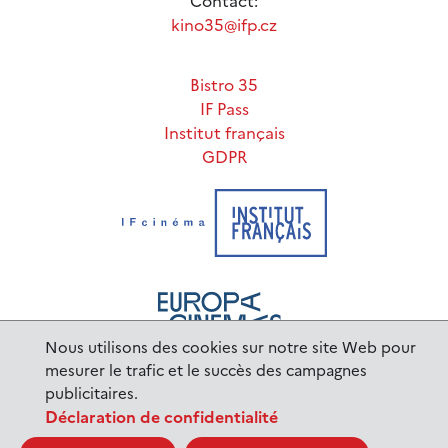
Contact:
kino35@ifp.cz
Bistro 35
IF Pass
Institut français
GDPR
Nous utilisons des cookies sur notre site Web pour
mesurer le trafic et le succès des campagnes
publicitaires.
www.ifp.cz
© 2023 Institut français de Prague |
Déclaration de confidentialité
BurnIT
Tajpej Design
code:
design: